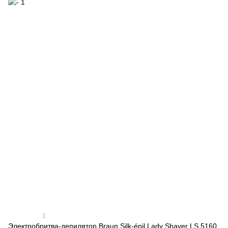
1
Электробритва-депилятор Braun Silk-épil Lady Shaver LS 5160