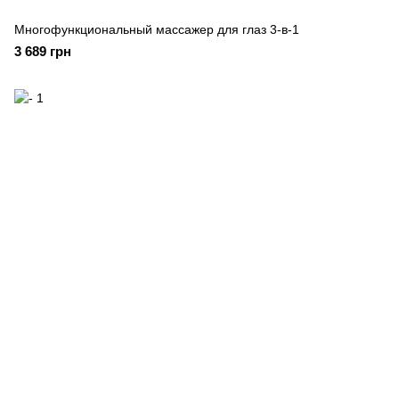
Многофункциональный массажер для глаз 3-в-1
3 689 грн