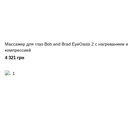
Массажер для глаз Bob and Brad EyeOasis 2 с нагреванием и
компрессией
4 321 грн