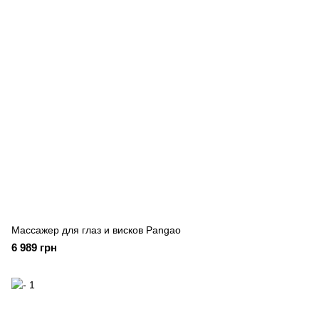
Массажер для глаз и висков Pangao
6 989 грн