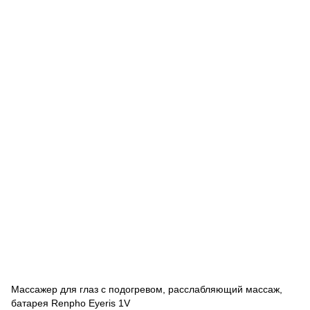
Массажер для глаз с подогревом, расслабляющий массаж,
батарея Renpho Eyeris 1V