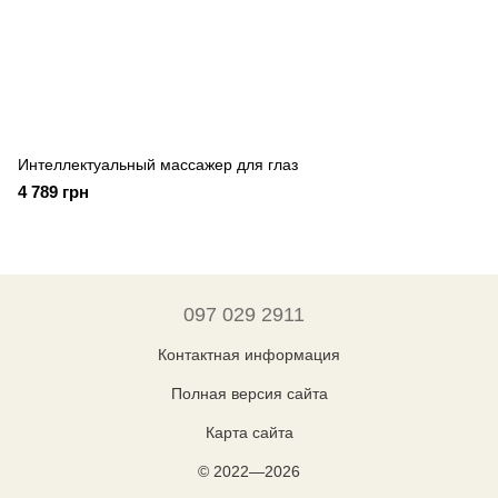
Интеллектуальный массажер для глаз
4 789 грн
097 029 2911
Контактная информация
Полная версия сайта
Карта сайта
© 2022—2026