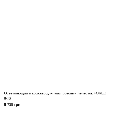
1
Осветляющий массажер для глаз, розовый лепесток FOREO
IRIS
9 718 грн