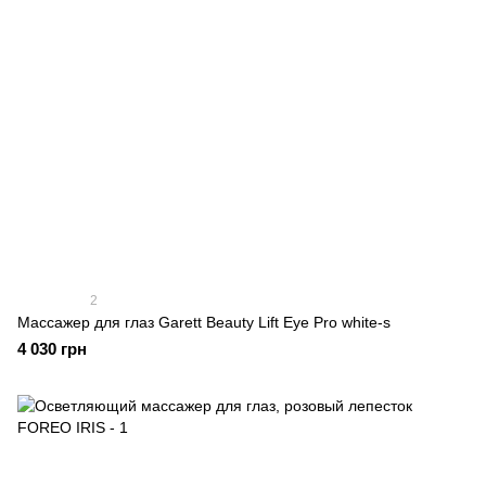
2
Массажер для глаз Garett Beauty Lift Eye Pro white-s
4 030 грн