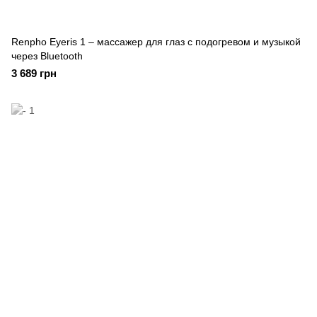
Renpho Eyeris 1 – массажер для глаз с подогревом и музыкой
через Bluetooth
3 689 грн