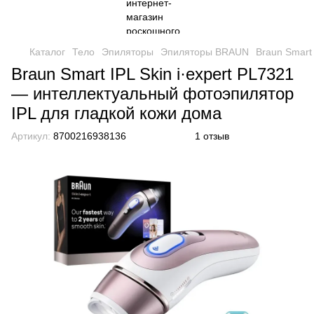
Каталог
Тело
Эпиляторы
Эпиляторы BRAUN
Braun Smart
Braun Smart IPL Skin i·expert PL7321
— интеллектуальный фотоэпилятор
IPL для гладкой кожи дома
Артикул:
8700216938136
1 отзыв