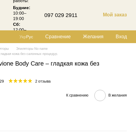
работы:
Будние:
10:00–
097 029 2911
Мой заказ
19:00
Сб:
12:00–
18:00
Сравнение
Желания
Вход
Укр
Рус
яторы
Эпиляторы No name
 гладкая кожа без салонных процедур.
vione Body Care – гладкая кожа без
29
2 отзыва
К сравнению
В желания