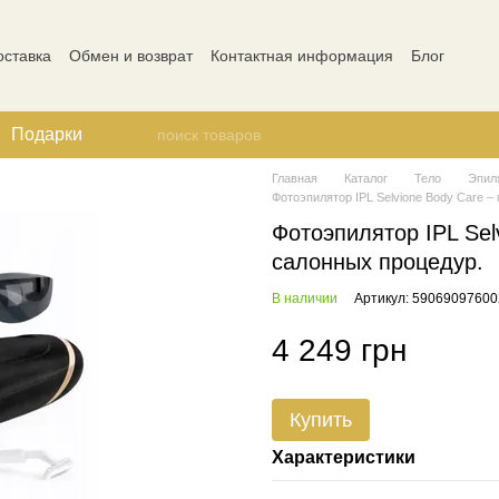
оставка
Обмен и возврат
Контактная информация
Блог
ости
Отзывы о магазине
Подарки
Главная
Каталог
Тело
Эпил
Фотоэпилятор IPL Selvione Body Care –
Фотоэпилятор IPL Sel
салонных процедур.
В наличии
Артикул: 59069097600
4 249 грн
Купить
Характеристики