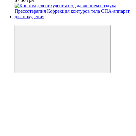
8 436 грн
−10%