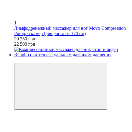
1
Лимфодренажный массажер для ног Movo Compression
Pump, 6 камер (для роста от 170 см)
20 250 грн
22 500 грн
−10%