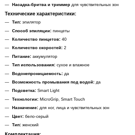
Насадка-бритва и триммер
для чувствительных зон
Технические характеристики:
Тип:
эпилятор
Способ эпиляции:
пинцеты
Количество пинцетов:
40
Количество скоростей:
2
Питание:
аккумулятор
Тип использования:
сухое и влажное
Водонепроницаемость:
да
Возможность промывания под водой:
да
Подсветка:
Smart Light
Технологии:
MicroGrip, Smart Touch
Назначение:
для ног, лица и чувствительных зон
Цвет:
бело-серый
Тип:
женский
Комплектация: