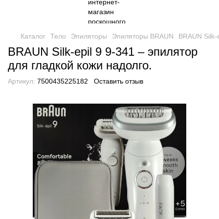
Каталог
Тело
Эпиляторы
Эпиляторы BRAUN
BRAUN Silk-e
BRAUN Silk-epil 9 9-341 – эпилятор
для гладкой кожи надолго.
Артикул:
7500435225182
Оставить отзыв