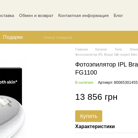
оставка
Обмен и возврат
Контактная информация
Блог
ости
Отзывы о магазине
Подарки
Главная
Каталог
Тело
Эпил
Фотоэпилятор IPL Braun Silk-expert Mi
Фотоэпилятор IPL Bra
FG1100
В наличии
Артикул: 80065301455
13 856 грн
Купить
Характеристики