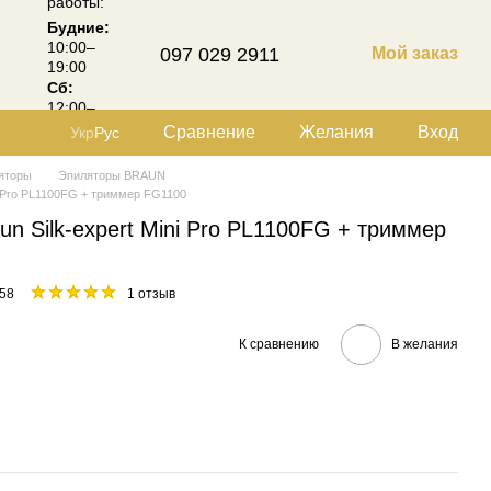
работы:
Будние:
10:00–
097 029 2911
Мой заказ
19:00
Сб:
12:00–
18:00
Сравнение
Желания
Вход
Укр
Рус
яторы
Эпиляторы BRAUN
ni Pro PL1100FG + триммер FG1100
un Silk-expert Mini Pro PL1100FG + триммер
58
1 отзыв
К сравнению
В желания