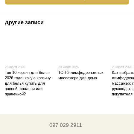
Другие записи
28 июля 2026
23 июля 2026
23 июля 2026
Топ-10 корзин для белья
ТОП-3 лимфодренажных
Как выбрат
2026 года: какую корзину
массажера для дома
лимфодрен
для белья купить для
массажер: 
ванной, спальни или
руководств
прачечной?
покупателя
097 029 2911