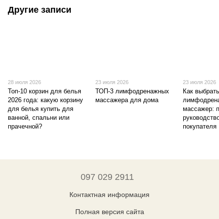
Другие записи
28 июля 2026
23 июля 2026
23 июля 2026
Топ-10 корзин для белья
ТОП-3 лимфодренажных
Как выбрат
2026 года: какую корзину
массажера для дома
лимфодрен
для белья купить для
массажер: 
ванной, спальни или
руководств
прачечной?
покупателя
097 029 2911
Контактная информация
Полная версия сайта