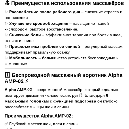
🔝 Преимущества использования массажёров
✨
Расслабление после рабочего дня
– снижение стресса и
напряжения.
✨
Улучшение кровообращения
– насыщение тканей
кислородом, быстрое восстановление.
✨
Снижение боли
– эффективная терапия при болях в шее,
плечах и спине.
✨
Профилактика проблем со спиной
– регулярный массаж
поддерживает правильную осанку.
✨
Мобильность
– большинство устройств беспроводные и
компактные.
1️⃣
Беспроводной массажный воротник Alpha
AMP-02
⚡
Alpha AMP-02
– современный массажёр, который идеально
имитирует движения человеческих рук ✋. Благодаря
6
массажным головкам с функцией подогрева
он глубоко
расслабляет мышцы шеи и спины.
Преимущества Alpha AMP-02:
✅ Глубокий массаж шеи, плеч и спины.