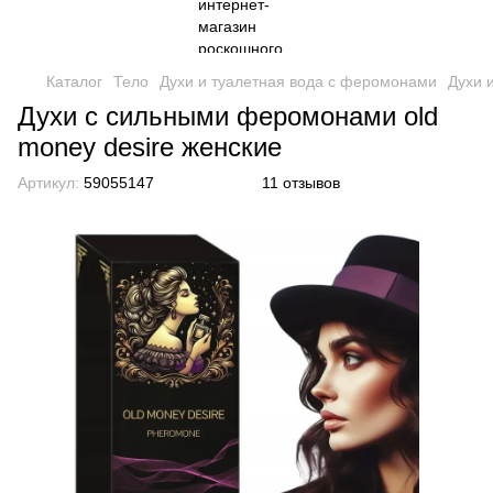
Каталог
Тело
Духи и туалетная вода с феромонами
Духи 
Духи с сильными феромонами old
money desire женские
Артикул:
59055147
11 отзывов