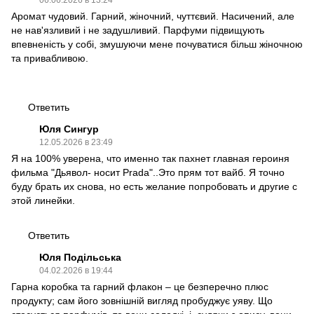
06.06.2026 в 13:24
Аромат чудовий. Гарний, жіночний, чуттєвий. Насичений, але
не нав'язливий і не задушливий. Парфуми підвищують
впевненість у собі, змушуючи мене почуватися більш жіночною
та привабливою.
Ответить
Юля Сингур
12.05.2026 в 23:49
Я на 100% уверена, что именно так пахнет главная героиня
фильма "Дьявол- носит Prada"..Это прям тот вайб. Я точно
буду брать их снова, но есть желание попробовать и другие с
этой линейки.
Ответить
Юля Подільська
04.02.2026 в 19:44
Гарна коробка та гарний флакон – це безперечно плюс
продукту; сам його зовнішній вигляд пробуджує уяву. Що