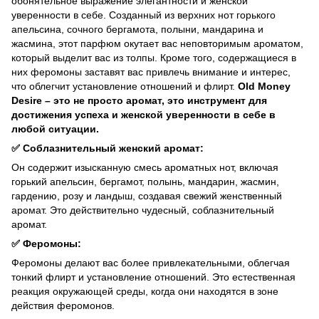
обонятельное выражение элегантности и женской
уверенности в себе. Созданный из верхних нот горького
апельсина, сочного бергамота, полыни, мандарина и
жасмина, этот парфюм окутает вас неповторимым ароматом,
который выделит вас из толпы. Кроме того, содержащиеся в
них феромоны заставят вас привлечь внимание и интерес,
что облегчит установление отношений и флирт.
Old Money
Desire – это не просто аромат, это инструмент для
достижения успеха и женской уверенности в себе в
любой ситуации.
✅ Соблазнительный женский аромат:
Он содержит изысканную смесь ароматных нот, включая
горький апельсин, бергамот, полынь, мандарин, жасмин,
гардению, розу и ландыш, создавая свежий женственный
аромат. Это действительно чудесный, соблазнительный
аромат.
✅ Феромоны:
Феромоны делают вас более привлекательными, облегчая
тонкий флирт и установление отношений. Это естественная
реакция окружающей среды, когда они находятся в зоне
действия феромонов.