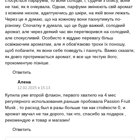
стосується парфумів, то вони солодкі, і, судячи з опису, вони
не такі, як я очікувала. Однак, парфуми змінюють свій аромат
з кожним нюхом, адаптуючись до шкіри, на якій вони лежать.
Через це я думаю, що на кожному вони пахнутимуть по-
різному. Спочатку я думала, що це буде важкий, солодкий
аромат, але через деякий час він перетворився на солодкий,
але спокусливий. Особисто я віддаю перевагу більш
освіжаючим ароматам, але я обов'язково трохи їх поношу,
щоб побачити, як вони себе поведуть і пахнуть. Важко сказати,
як довго протримається аромат; я все ще тестую його;
прокоментую пізніше.
Ответить
Алена
12.02.2025 в 15:13
Купила уже второй флакон, первого хватило на 4 мес
регулярного использования,раньше пробовала Passion Fruit
Musk , то расход был в разы больше так как стойкости 0, и
аромат звучал не так дорого, так что, спасибо за подарок ,
рекомендую и товар и магазин!
Ответить