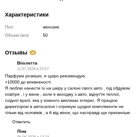
Характеристики
Пол:
женские
Объем (мл)
50
Отзывы
11
Вііолетта
11.07.2026 в 23:57
Парфуми розкішні, я щиро рекомендую.
+10000 до впевненості.
Я люблю нанести їх на шкіру у салоні свого авто , під обдувом
повітря , і у мене , коли я виходжу з авто, відчуття теплої,
східної вуалі, яка у кожного викликає інтерес. Я працюю
директором в автосалоні і отримую щодня компліменти не
тільки від чоловіків , а й від жінок, що насправді ще приємніше.
Ответить
Ліна