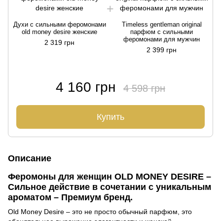
Духи с сильными феромонами
Timeless gentleman original
Д
old money desire женские
парфюм с сильными
феромонами для мужчин
2 319 грн
2 399 грн
4 160 грн
4 598 грн
Купить
Описание
Феромоны для женщин OLD MONEY DESIRE –
Сильное действие в сочетании с уникальным
ароматом – Премиум бренд.
Old Money Desire – это не просто обычный парфюм, это