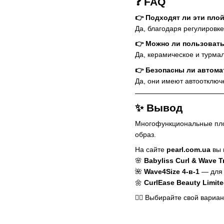
❓ FAQ
👉 Подходят ли эти пло
Да, благодаря регулировк
👉 Можно ли пользоват
Да, керамическое и турмал
👉 Безопасны ли автома
Да, они имеют автоотключе
✨ Вывод
Многофункциональные пло
образ.
На сайте
pearl.com.ua
вы 
🌸
Babyliss Curl & Wave Tr
🌺
Wave4Size 4-в-1
— для 
🌼
CurlEase Beauty Limit
💇‍♀️ Выбирайте свой вариа