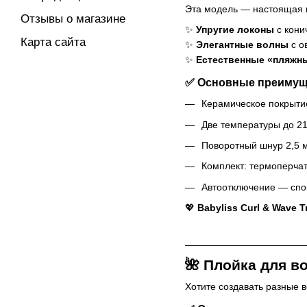
Эта модель — настоящая н
Отзывы о магазине
✨
Упругие локоны
с кони
Карта сайта
✨
Элегантные волны
с о
✨
Естественные «пляжн
✅ Основные преимущ
Керамическое покрыти
Две температуры до 21
Поворотный шнур 2,5 
Комплект: термоперчат
Автоотключение — спо
💖
Babyliss Curl & Wave T
🌺
Плойка для во
Хотите создавать разные 