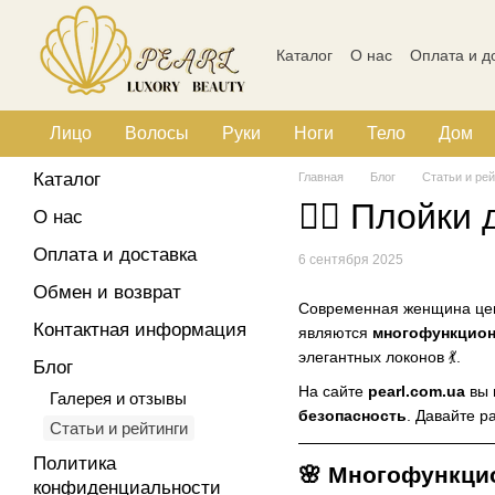
Перейти к основному контенту
Каталог
О нас
Оплата и д
Политика конфиденциальн
Лицо
Волосы
Руки
Ноги
Тело
Дом
Каталог
Главная
Блог
Статьи и рей
💇‍♀️ Плойк
О нас
Оплата и доставка
6 сентября 2025
Обмен и возврат
Современная женщина цени
Контактная информация
являются
многофункцион
элегантных локонов 💃.
Блог
На сайте
pearl.com.ua
вы 
Галерея и отзывы
безопасность
. Давайте р
Статьи и рейтинги
Политика
🌸
Многофункцион
конфиденциальности