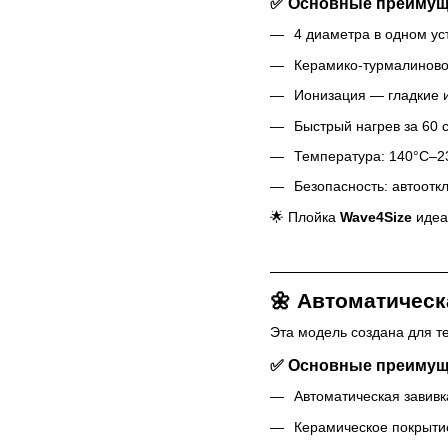
✅ Основные преимущ
4 диаметра в одном уст
Керамико-турмалиново
Ионизация — гладкие 
Быстрый нагрев за 60 с
Температура: 140°C–2
Безопасность: автоотк
🌟 Плойка
Wave4Size
идеа
🌼
Автоматическа
Эта модель создана для те
✅ Основные преимущ
Автоматическая завивка
Керамическое покрытие