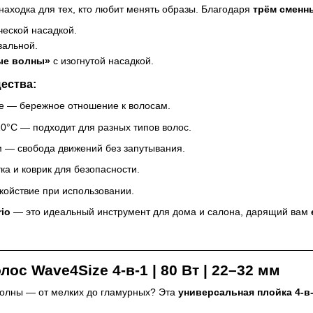
аходка для тех, кто любит менять образы. Благодаря
трём сменн
ческой насадкой.
вальной.
ые волны»
с изогнутой насадкой.
ества:
е — бережное отношение к волосам.
0°C — подходит для разных типов волос.
м — свобода движений без запутывания.
ка и коврик для безопасности.
койствие при использовании.
rio
— это идеальный инструмент для дома и салона, дарящий вам
лос Wave4Size 4-в-1 | 80 Вт | 22–32 мм
волны — от мелких до гламурных? Эта
универсальная плойка 4-в