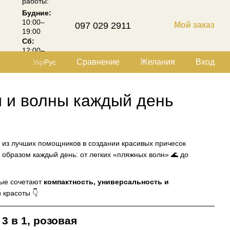
работы:
Будние:
10:00–
097 029 2911
Мой заказ
19:00
Сб:
12:00–
18:00
Сравнение
Желания
Вход
Укр
Рус
ны и волны каждый день
 из лучших помощников в создании красивых причесок
 образом каждый день: от легких «пляжных волн» 🌊 до
рые сочетают
компактность, универсальность и
 красоты 👇
3 в 1, розовая