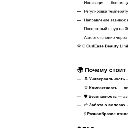
Ионизация — блестящи
Регулировка температу
Направление завивки: 
Поворотный шнур на 36
Автоотключение через 
💎 С
CurlEase Beauty Lim
🌍 Почему стои
🔝
Универсальность
—
💡
Компактность
— лег
🛡️
Безопасность
— авт
🌱
Забота о волосах
—
💃
Разнообразие стил