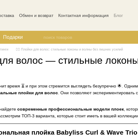
оставка
Обмен и возврат
Контактная информация
Блог
ости
Отзывы о магазине
Подарки
тинги
💇‍♀️ Плойки для волос: стильные локоны и волны без лишних усилий
и для волос — стильные локо
т время ⏳ и при этом стремится выглядеть безупречно 🌟. Одним
альные плойки для волос
. Они позволяют экспериментировать с
найдете
современные профессиональные модели
плоек
, кото
ассмотрим ТОП-3 варианта, которые стоит иметь в вашей коллекции
альная плойка Babyliss Curl & Wave Trio 