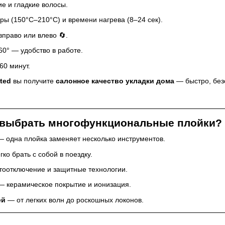
е и гладкие волосы.
ры (150°C–210°C) и времени нагрева (8–24 сек).
вправо или влево 🔄.
0° — удобство в работе.
60 минут.
ited
вы получите
салонное качество укладки дома
— быстро, безо
т выбрать многофункциональные плойки?
 одна плойка заменяет несколько инструментов.
ко брать с собой в поездку.
оотключение и защитные технологии.
 керамическое покрытие и ионизация.
ей
— от легких волн до роскошных локонов.