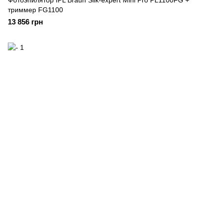
Фотоэпилятор IPL Braun Silk-expert Mini Pro PL1100FG +
триммер FG1100
13 856 грн