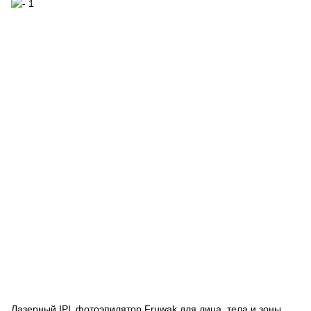
Лазерный IPL фотоэпилятор Fruwak для лица, тела и зоны