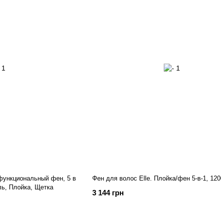
функциональный фен, 5 в
Фен для волос Elle. Плойка/фен 5-в-1, 120
ль, Плойка, Щетка
3 144 грн