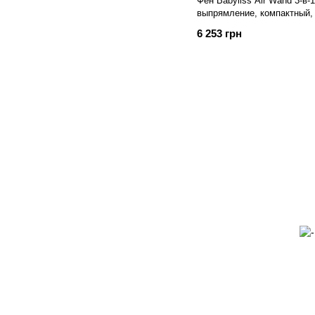
Фен Babyliss Air Wand 3-в-1
выпрямление, компактный,
6 253 грн