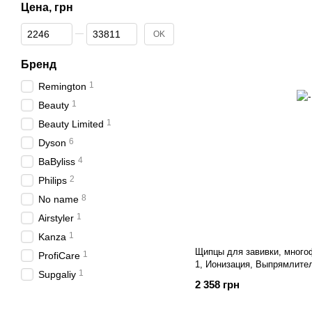
Цена, грн
От Цена, грн
До Цена, грн
OK
Бренд
1
Remington
1
Beauty
1
Beauty Limited
6
Dyson
4
BaByliss
2
Philips
8
No name
1
Airstyler
1
Kanza
Щипцы для завивки, много
1
ProfiCare
1, Ионизация, Выпрямлите
1
Supgaliy
2 358 грн