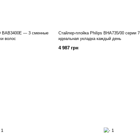
RO BAB3400E — 3 сменные
Стайлер-плойка Philips BHA735/00 серии 7
ки волос
идеальная укладка каждый день
4 987 грн