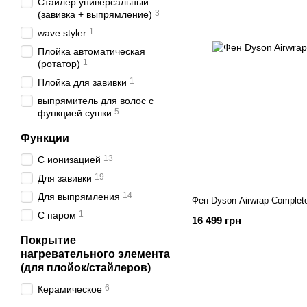
Стайлер универсальный
3
(завивка + выпрямление)
1
wave styler
Плойка автоматическая
1
(ротатор)
1
Плойка для завивки
выпрямитель для волос с
5
функцией сушки
Функции
13
С ионизацией
19
Для завивки
14
Для выпрямления
Фен Dyson Airwrap Complete
1
С паром
16 499 грн
Покрытие
нагревательного элемента
(для плойок/стайлеров)
6
Керамическое