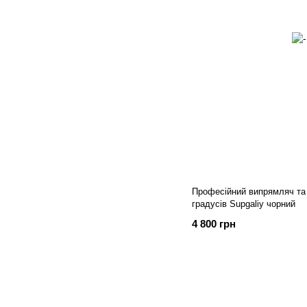
Професійний випрямляч та 
градусів Supgaliy чорний
4 800 грн