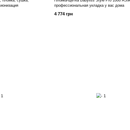
, плойка, сушка,
Плойка-щетка Babyliss Style Pro 1000 AS9
 ионизация
профессиональная укладка у вас дома
4 774 грн