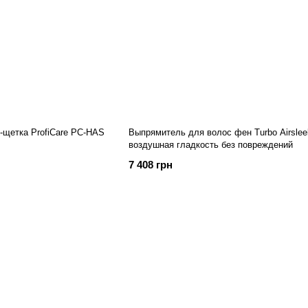
щетка ProfiCare PC-HAS
Выпрямитель для волос фен Turbo Airslee
воздушная гладкость без повреждений
7 408 грн