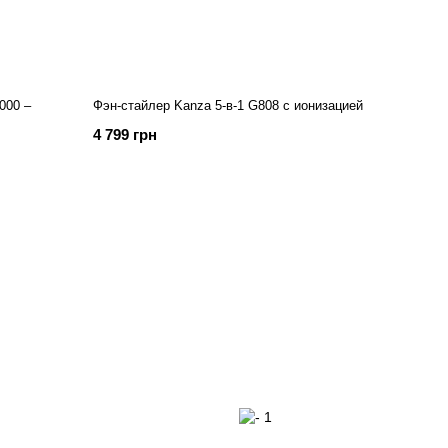
000 –
Фэн-стайлер Kanza 5-в-1 G808 с ионизацией
4 799 грн