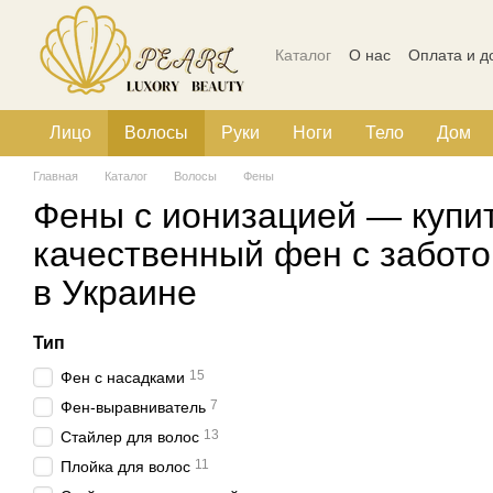
Перейти к основному контенту
Каталог
О нас
Оплата и д
Политика конфиденциальн
Лицо
Волосы
Руки
Ноги
Тело
Дом
Главная
Каталог
Волосы
Фены
Фены с ионизацией — купи
качественный фен с забото
в Украине
Тип
15
Фен с насадками
7
Фен-выравниватель
13
Стайлер для волос
11
Плойка для волос