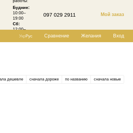
работы:
Будние:
10:00–
097 029 2911
Мой заказ
19:00
Сб:
12:00–
18:00
Сравнение
Желания
Вход
Укр
Рус
ала дешевле
сначала дороже
по названию
сначала новые