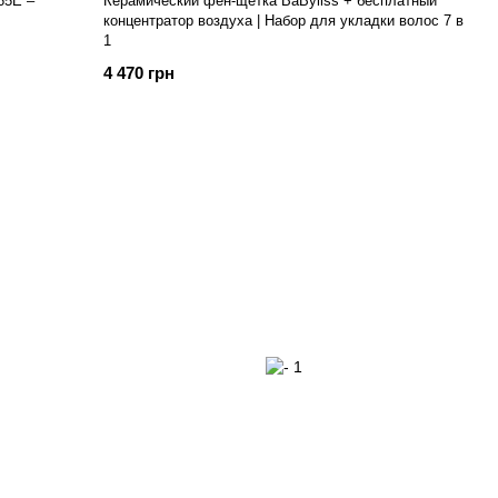
65E –
Керамический фен-щетка BaByliss + бесплатный
концентратор воздуха | Набор для укладки волос 7 в
1
4 470 грн