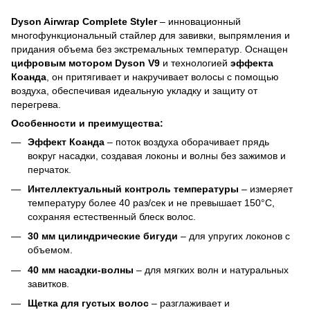
Dyson Airwrap Complete Styler
– инновационный
многофункциональный стайлер для завивки, выпрямления и
придания объема без экстремальных температур. Оснащен
цифровым мотором Dyson V9
и технологией
эффекта
Коанда
, он притягивает и накручивает волосы с помощью
воздуха, обеспечивая идеальную укладку и защиту от
перегрева.
Особенности и преимущества:
Эффект Коанда
– поток воздуха оборачивает прядь
вокруг насадки, создавая локоны и волны без зажимов и
перчаток.
Интеллектуальный контроль температуры
– измеряет
температуру более 40 раз/сек и не превышает 150°C,
сохраняя естественный блеск волос.
30 мм цилиндрические бигуди
– для упругих локонов с
объемом.
40 мм насадки-волны
– для мягких волн и натуральных
завитков.
Щетка для густых волос
– разглаживает и