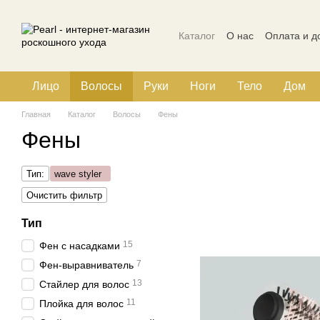
Перейти к основному контенту
Каталог
О нас
Оплата и д
Политика конфиденциальн
Лицо
Волосы
Руки
Ноги
Тело
Дом
Главная
Каталог
Волосы
Фены
Фены
Тип:
wave styler
Очистить фильтр
Тип
15
Фен с насадками
7
Фен-выравниватель
13
Стайлер для волос
11
Плойка для волос