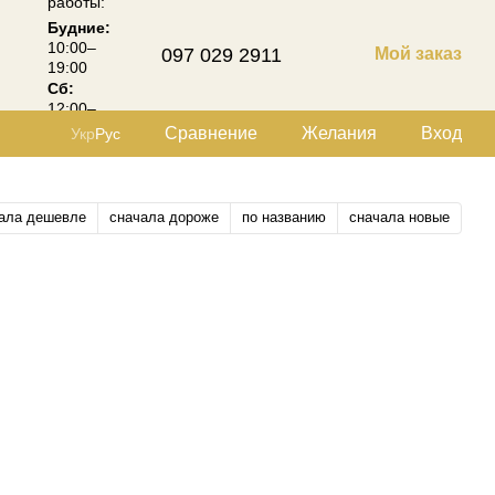
работы:
Будние:
10:00–
097 029 2911
Мой заказ
19:00
Сб:
12:00–
18:00
Сравнение
Желания
Вход
Укр
Рус
ала дешевле
сначала дороже
по названию
сначала новые