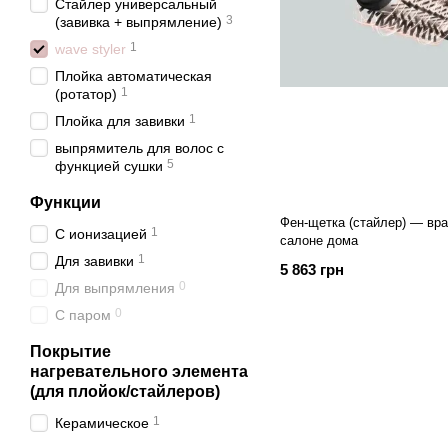
Стайлер универсальный
3
(завивка + выпрямление)
1
wave styler
Плойка автоматическая
1
(ротатор)
1
Плойка для завивки
выпрямитель для волос с
5
функцией сушки
Функции
Фен-щетка (стайлер) — вр
1
С ионизацией
салоне дома
1
Для завивки
5 863 грн
0
Для выпрямления
0
С паром
Покрытие
нагревательного элемента
(для плойок/стайлеров)
1
Керамическое