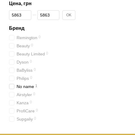
Цена, грн
От Цена, грн
До Цена, грн
OK
Бренд
0
Remington
0
Beauty
0
Beauty Limited
0
Dyson
0
BaByliss
0
Philips
1
No name
0
Airstyler
0
Kanza
0
ProfiCare
0
Supgaliy