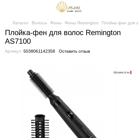
Каталог
Волосы
Фены
Фены Remington
Плойка-фен для 
Плойка-фен для волос Remington
AS7100
Артикул:
5038061142358
Оставить отзыв