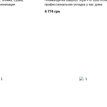
, плойка, сушка,
Плойка-щетка Babyliss Style Pro 1000 AS9
 ионизация
профессиональная укладка у вас дома
4 774 грн