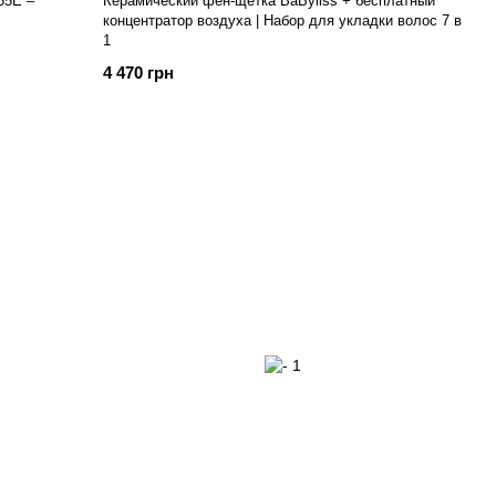
65E –
Керамический фен-щетка BaByliss + бесплатный
концентратор воздуха | Набор для укладки волос 7 в
1
4 470 грн