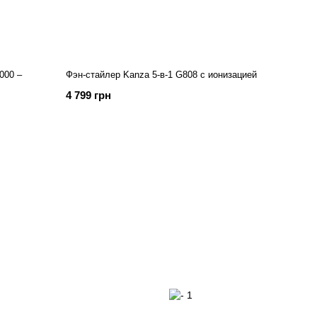
000 –
Фэн-стайлер Kanza 5-в-1 G808 с ионизацией
4 799 грн