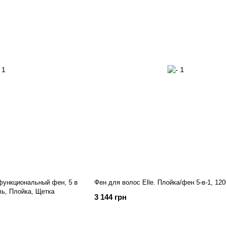
функциональный фен, 5 в
Фен для волос Elle. Плойка/фен 5-в-1, 120
ль, Плойка, Щетка
3 144 грн