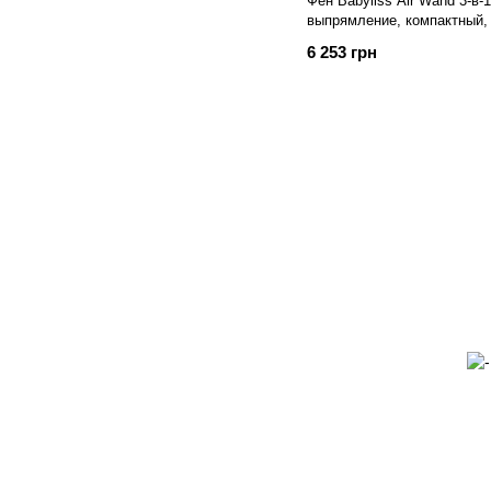
Фен Babyliss Air Wand 3-в-1
выпрямление, компактный,
6 253 грн