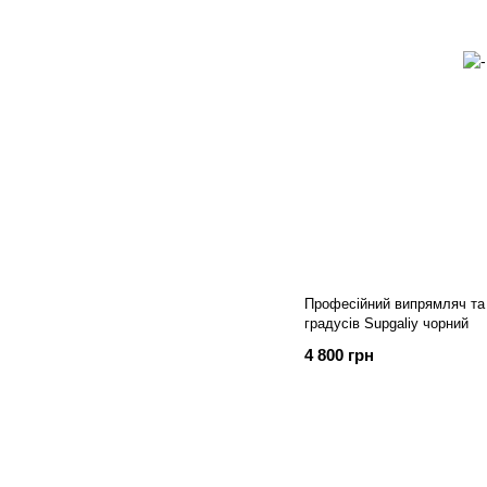
Професійний випрямляч та 
градусів Supgaliy чорний
4 800 грн