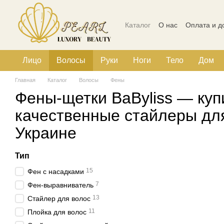
Перейти к основному контенту
Каталог
О нас
Оплата и д
Политика конфиденциальн
Лицо
Волосы
Руки
Ноги
Тело
Дом
Главная
Каталог
Волосы
Фены
Фены-щетки BaByliss — куп
качественные стайлеры для
Украине
Тип
15
Фен с насадками
7
Фен-выравниватель
13
Стайлер для волос
11
Плойка для волос