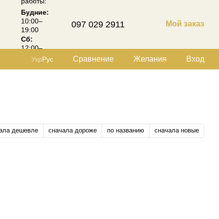
работы:
Будние:
10:00–
097 029 2911
Мой заказ
19:00
Сб:
12:00–
18:00
Сравнение
Желания
Вход
Укр
Рус
ала дешевле
сначала дороже
по названию
сначала новые