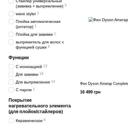
Стайлер универсальный
3
(завивка + выпрямление)
1
wave styler
Плойка автоматическая
1
(ротатор)
1
Плойка для завивки
выпрямитель для волос с
5
функцией сушки
Функции
13
С ионизацией
19
Для завивки
14
Для выпрямления
Фен Dyson Airwrap Complete
1
С паром
16 499 грн
Покрытие
нагревательного элемента
(для плойок/стайлеров)
6
Керамическое