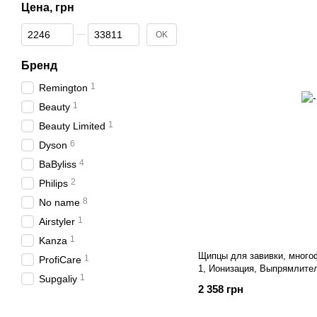
Цена, грн
От Цена, грн
До Цена, грн
OK
Бренд
1
Remington
1
Beauty
1
Beauty Limited
6
Dyson
4
BaByliss
2
Philips
8
No name
1
Airstyler
1
Kanza
Щипцы для завивки, много
1
ProfiCare
1, Ионизация, Выпрямлите
1
Supgaliy
2 358 грн