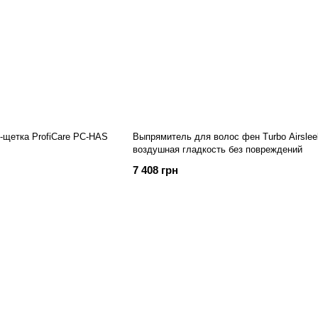
щетка ProfiCare PC-HAS
Выпрямитель для волос фен Turbo Airslee
воздушная гладкость без повреждений
7 408 грн