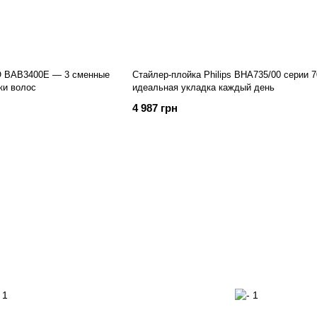
RO BAB3400E — 3 сменные
Стайлер-плойка Philips BHA735/00 серии 7
ки волос
идеальная укладка каждый день
4 987 грн