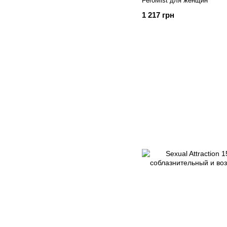
FeroMist для женщин
1 217 грн