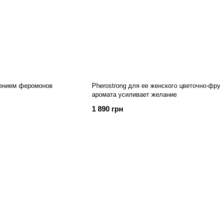
лением феромонов
Pherostrong для ее женского цветочно-фру
аромата усиливает желание
1 890 грн