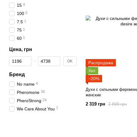
4
15
5
100
1
7.5
1
75
1
60
Цена, грн
От Цена, грн
До Цена, грн
OK
Распродажа
Хит
Бренд
−20%
4
No name
Духи с сильными феромона
36
Pheromone
женские
24
PheroStrong
2 319 грн
2 899 грн
7
We Care About You