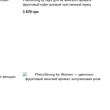
точно-
Pherostrong by night для ее женского аромата
фруктовый кофе розовый чувственный перец
1 670 грн