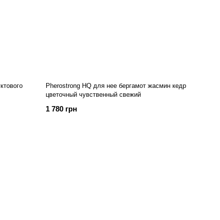
ктового
Pherostrong HQ для нее бергамот жасмин кедр
цветочный чувственный свежий
1 780 грн