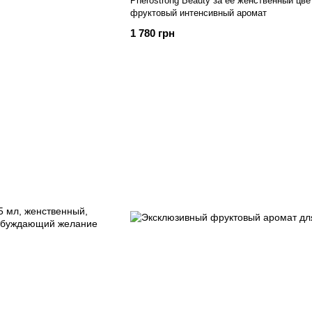
Pherostrong Beauty за ее женственный цве
фруктовый интенсивный аромат
1 780 грн