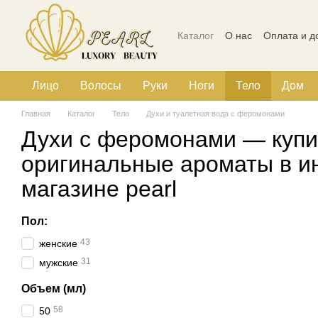
Перейти к основному контенту
Каталог
О нас
Оплата и д
Политика конфиденциальн
Лицо
Волосы
Руки
Ноги
Тело
Дом
Главная
Каталог
Тело
Духи и туалетная вода с феромонами
Духи с феромонами — купи
оригинальные ароматы в и
магазине pearl
Пол:
43
женские
31
мужские
Объем (мл)
58
50