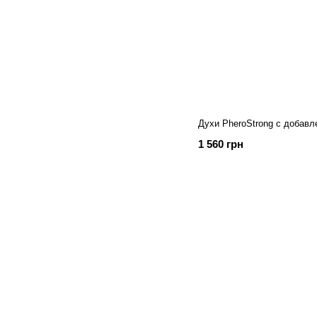
Духи PheroStrong с добав
1 560 грн