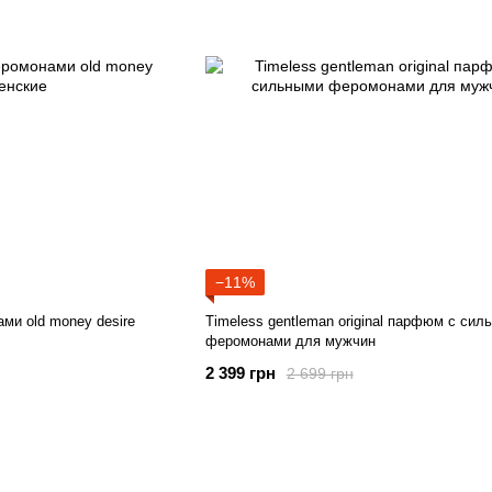
−11%
ми old money desire
Timeless gentleman original парфюм с сил
феромонами для мужчин
2 399 грн
2 699 грн