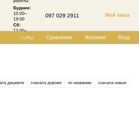
работы:
Будние:
10:00–
097 029 2911
Мой заказ
19:00
Сб:
12:00–
18:00
Сравнение
Желания
Вход
Укр
Рус
ала дешевле
сначала дороже
по названию
сначала новые