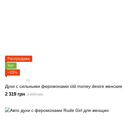
Распродажа
Хит
−20%
11
Духи с сильными феромонами old money desire женские
2 319 грн
2 899 грн