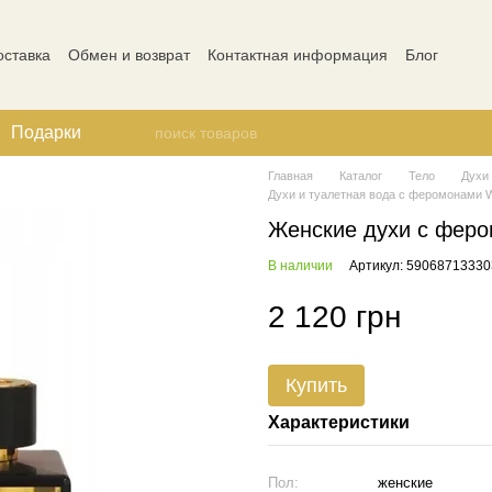
оставка
Обмен и возврат
Контактная информация
Блог
ости
Отзывы о магазине
Подарки
Главная
Каталог
Тело
Духи
Духи и туалетная вода с феромонами W
Женские духи с фер
В наличии
Артикул: 59068713330
2 120 грн
Купить
Характеристики
Пол:
женские