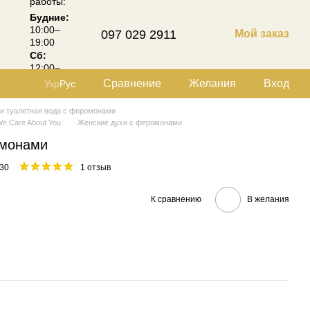
работы:
Будние:
10:00–
097 029 2911
Мой заказ
19:00
Сб:
12:00–
18:00
Сравнение
Желания
Вход
Укр
Рус
 и туалетная вода с феромонами
e Care About You
Женские духи с феромонами
омонами
30
1 отзыв
К сравнению
В желания