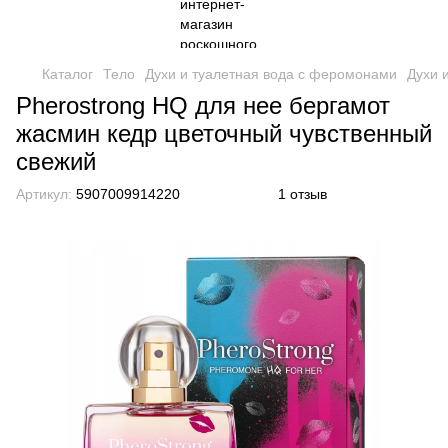
Каталог
Тело
Духи и туалетная вода с феромонами
Духи 
Pherostrong HQ для нее бергамот
жасмин кедр цветочный чувственный
свежий
Артикул:
5907009914220
1 отзыв