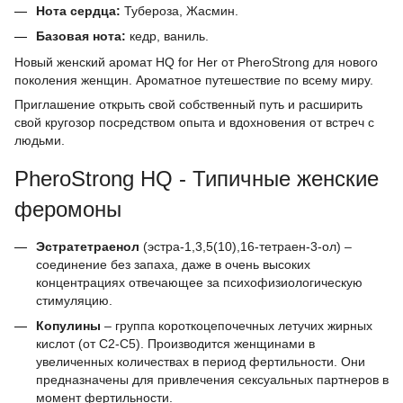
Нота сердца:
Тубероза, Жасмин.
Базовая нота:
кедр, ваниль.
Новый женский аромат HQ for Her от PheroStrong для нового
поколения женщин. Ароматное путешествие по всему миру.
Приглашение открыть свой собственный путь и расширить
свой кругозор посредством опыта и вдохновения от встреч с
людьми.
PheroStrong HQ - Типичные женские
феромоны
Эстратетраенол
(эстра-1,3,5(10),16-тетраен-3-ол) –
соединение без запаха, даже в очень высоких
концентрациях отвечающее за психофизиологическую
стимуляцию.
Копулины
– группа короткоцепочечных летучих жирных
кислот (от С2-С5). Производится женщинами в
увеличенных количествах в период фертильности. Они
предназначены для привлечения сексуальных партнеров в
момент фертильности.