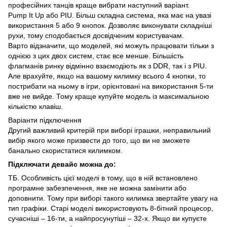
професійних танців краще вибрати наступний варіант.
Pump It Up або PIU. Більш складна система, яка має на увазі
використання 5 або 9 кнопок. Дозволяє виконувати складніші
рухи, тому сподобається досвідченим користувачам.
Варто відзначити, що моделей, які можуть працювати тільки з
однією з цих двох систем, стає все менше. Більшість
флагманів ринку відмінно взаємодіють як з DDR, так і з PIU.
Але врахуйте, якщо на вашому килимку всього 4 кнопки, то
пострибати на ньому в ігри, орієнтовані на використання 5-ти
вже не вийде. Тому краще купуйте модель із максимальною
кількістю клавіш.
Варіанти підключення
Другий важливий критерій при виборі іграшки, неправильний
вибір якого може призвести до того, що ви не зможете
банально скористатися килимком.
Підключати девайс можна до:
ТБ. Особливість цієї моделі в тому, що в ній встановлено
програмне забезпечення, яке не можна замінити або
доповнити. Тому при виборі такого килимка звертайте увагу на
тип графіки. Старі моделі використовують 8-бітний процесор,
сучасніші – 16-ти, а найпросунутіші – 32-х. Якщо ви купуєте