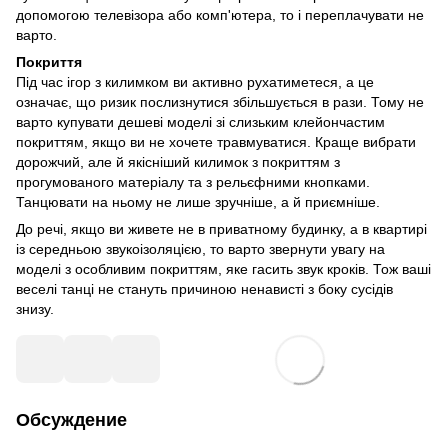
допомогою телевізора або комп'ютера, то і переплачувати не
варто.
Покриття
Під час ігор з килимком ви активно рухатиметеся, а це
означає, що ризик послизнутися збільшується в рази. Тому не
варто купувати дешеві моделі зі слизьким клейончастим
покриттям, якщо ви не хочете травмуватися. Краще вибрати
дорожчий, але й якісніший килимок з покриттям з
прогумованого матеріалу та з рельєфними кнопками.
Танцювати на ньому не лише зручніше, а й приємніше.
До речі, якщо ви живете не в приватному будинку, а в квартирі
із середньою звукоізоляцією, то варто звернути увагу на
моделі з особливим покриттям, яке гасить звук кроків. Тож ваші
веселі танці не стануть причиною ненависті з боку сусідів
знизу.
Обсуждение