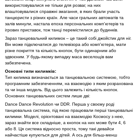
використовувалися не тільки для розваг, на них
влаштовувалися справжні змагання, в яких брали участь
танцюристи з різних країн. Але часи гральних автоматів та
залів минули, настала епоха персональних комп'ютерів та
ігрових приставок, тож танці перемістилися до будинків.
Зараз танцювальний килимок – це такий собі джойстик для ніг.
Він може підключатися до телевізора або комп'ютера, мати
різне покриття та кількість кнопок, бути одинарним або
здвоєним. У будь-якому випадку маса веселощів вам
забезпечена.
Основні типи килимків:
Тип килимка визначається за танцювальною системою, тобто
програмним забезпеченням, на взаємодію з яким розрахована
та чи інша модель. Від цього залежить і кількість кнопок.
Основних танцювальних систем лише дві:
Dance Dance Revolution чи DDR. Перша у своєму роді
танцювальна система, під якою працювали перші танцювальні
килимки. Моделі, орієнтовані на взаємодію Космосу з нею,
зараз знайти все складніше, а кнопок на них може бути 4, 6
або 8. Ця система відносно проста, тому такі девайси
найчастіше купуються для дітей. А ось для більш-менш