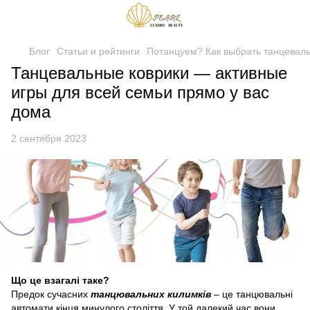
Блог
Статьи и рейтинги
Потанцуем? Как выбрать танцевал
Танцевальные коврики — активные
игры для всей семьи прямо у вас
дома
2 сентября 2023
Що це взагалі таке?
Предок сучасних
танцювальних килимків
– це танцювальні
автомати кінця минулого століття. У той далекий час вони