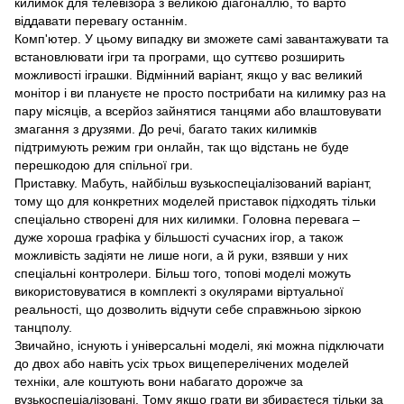
килимок для телевізора з великою діагоналлю, то варто
віддавати перевагу останнім.
Комп'ютер. У цьому випадку ви зможете самі завантажувати та
встановлювати ігри та програми, що суттєво розширить
можливості іграшки. Відмінний варіант, якщо у вас великий
монітор і ви плануєте не просто пострибати на килимку раз на
пару місяців, а всерйоз зайнятися танцями або влаштовувати
змагання з друзями. До речі, багато таких килимків
підтримують режим гри онлайн, так що відстань не буде
перешкодою для спільної гри.
Приставку. Мабуть, найбільш вузькоспеціалізований варіант,
тому що для конкретних моделей приставок підходять тільки
спеціально створені для них килимки. Головна перевага –
дуже хороша графіка у більшості сучасних ігор, а також
можливість задіяти не лише ноги, а й руки, взявши у них
спеціальні контролери. Більш того, топові моделі можуть
використовуватися в комплекті з окулярами віртуальної
реальності, що дозволить відчути себе справжньою зіркою
танцполу.
Звичайно, існують і універсальні моделі, які можна підключати
до двох або навіть усіх трьох вищеперелічених моделей
техніки, але коштують вони набагато дорожче за
вузькоспеціалізовані. Тому якщо грати ви збираєтеся тільки за