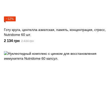
−12%
Готу круга, центелла азиатская, память, концентрация, стресс,
Nutridome 60 шт.
2 134 грн
2 434 грн