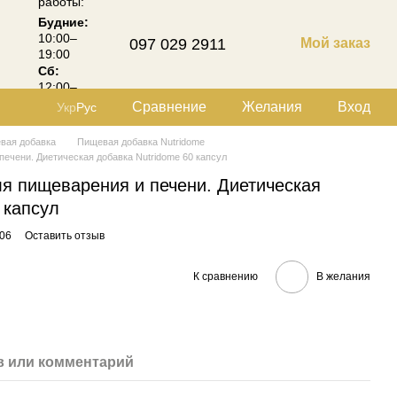
работы:
Будние:
10:00–
097 029 2911
Мой заказ
19:00
Сб:
12:00–
18:00
Сравнение
Желания
Вход
Укр
Рус
вая добавка
Пищевая добавка Nutridome
печени. Диетическая добавка Nutridome 60 капсул
ля пищеварения и печени. Диетическая
 капсул
06
Оставить отзыв
К сравнению
В желания
 или комментарий