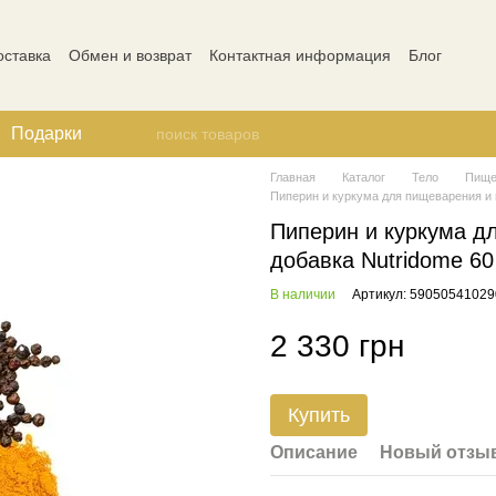
оставка
Обмен и возврат
Контактная информация
Блог
ости
Отзывы о магазине
Подарки
Главная
Каталог
Тело
Пище
Пиперин и куркума для пищеварения и 
Пиперин и куркума д
добавка Nutridome 60
В наличии
Артикул: 59050541029
2 330 грн
Купить
Описание
Новый отзыв