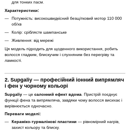
для тонких пасм.
Характеристики:
Потужність: високошвидкісний безщітковий мотор 110 000
об/хв
Колір: сріблясте шампанське
Живлення: від мережі
Ця модель підходить для щоденного використання, робить
волосся гладким, блискучим і слухняним без перегріву та
ламкості.
2.
Supgaliy — професійний іонний випрямляч
і фен у чорному кольорі
Supgaliy
— це
салонний ефект вдома
. Пристрій поєднує
функції фена та випрямляча, завдяки чому волосся висихає і
вирівнюється одночасно.
Переваги моделі:
Кераміко-турмалінові пластини
— рівномірний нагрів,
захист кольору та блиску.