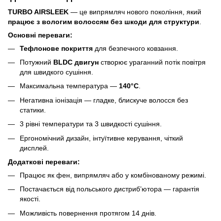
TURBO AIRSLEEK
— це випрямляч нового покоління, який
працює з вологим волоссям без шкоди для структури
.
Основні переваги:
Тефлонове покриття
для безпечного ковзання.
Потужний
BLDC двигун
створює ураганний потік повітря
для швидкого сушіння.
Максимальна температура —
140°C
.
Негативна іонізація — гладке, блискуче волосся без
статики.
3 рівні температури та 3 швидкості сушіння.
Ергономічний дизайн, інтуїтивне керування, чіткий
дисплей.
Додаткові переваги:
Працює як фен, випрямляч або у комбінованому режимі.
Постачається від польського дистриб’ютора — гарантія
якості.
Можливість повернення протягом 14 днів.