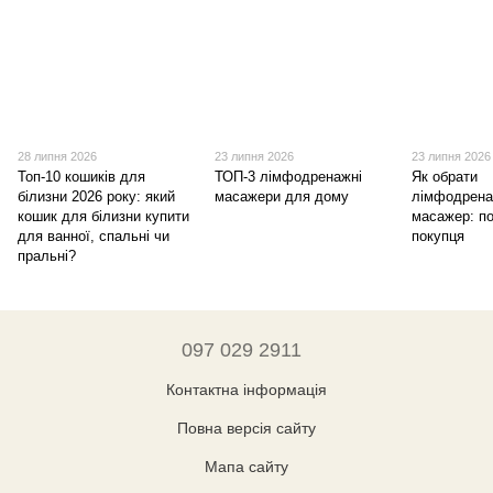
28 липня 2026
23 липня 2026
23 липня 2026
Топ-10 кошиків для
ТОП-3 лімфодренажні
Як обрати
білизни 2026 року: який
масажери для дому
лімфодрен
кошик для білизни купити
масажер: по
для ванної, спальні чи
покупця
пральні?
097 029 2911
Контактна інформація
Повна версія сайту
Мапа сайту