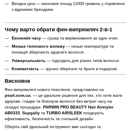
Вигідна ціна — економія понад 11000 гривень у порівнянні
з відомими брендами.
Чому варто обрати фен-випрямляч 2-в-1
Економія часу
— сушка та вирівнювання за один етап.
Менше теплового впливу
— низькі температури та
іонізація зберігають здоров’я волосся.
Універсальність
— підходить для різних типів волосся.
Компактність
— зручно зберігати та брати в подорожі.
Висновок
Фен-випрямлячі нового покоління, представлені на
pearl.com.ua
, — це ідеальне рішення для тих, хто хоче мати
здорове, гладке та блискуче волосся без витрат часу на
складні процедури.
PARWIN PRO BEAUTY Hair Airstyler
AB0333
,
Supgaliy
та
TURBO AIRSLEEK
поєднують
ефективність, безпечність та стильний дизайн.
Оберіть свій ідеальний інструмент вже сьогодні та