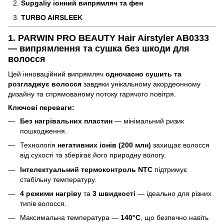
Supgaliy іонний випрямляч та фен
TURBO AIRSLEEK
1.
PARWIN PRO BEAUTY Hair Airstyler AB0333
— випрямлення та сушка без шкоди для
волосся
Цей інноваційний випрямляч
одночасно сушить та
розгладжує волосся
завдяки унікальному акордеонному
дизайну та спрямованому потоку гарячого повітря.
Ключові переваги:
Без нагрівальних пластин
— мінімальний ризик
пошкодження.
Технологія
негативних іонів (200 млн)
захищає волосся
від сухості та зберігає його природну вологу.
Інтелектуальний термоконтроль NTC
підтримує
стабільну температуру.
4 режими нагріву
та
3 швидкості
— ідеально для різних
типів волосся.
Максимальна температура —
140°C
, що безпечно навіть