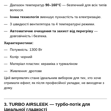
Діапазон температур
90–160°C
— безпечний для всіх типів
волосся.
Іонна технологія
зменшує пухнастість та електризацію.
3 швидкості вентилятора та 4 температурні режими.
Автоматичне очищення та захист від перегріву
—
довговічність і безпека.
Характеристики:
Потужність: 1300 Вт
Колір: чорний
Матеріал пластин: кераміка з турмаліном
Живлення: дротове
Цей випрямляч стане ідеальним вибором для тих, хто хоче
отримати ефект, як після професійної укладки, не виходячи з
дому.
3.
TURBO AIRSLEEK — турбо-потік для
ідеальної гладкості