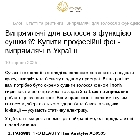
Блог
Статті та рейтинги
Випрямлячі для волосся з функціє
Випрямлячі для волосся з функцією
сушки 🌸 Купити професійні фен-
випрямлячі в Україні
10 серпня 2025
Сучасні технології в догляді за волоссям дозволяють поєднати
красу, швидкість та безпеку в одному пристрої. Якщо раніше
вам потрібно було окремо сушити волосся феном і потім
вирівнювати його праскою, то зараз
2-в-1 фен-випрямлячі
роблять це за один крок. Вони працюють із вологим і сухим
волоссям, зберігають його здоров’я та блиск, а завдяки
іонізації — усувають статичну електрику.
У цій статті ми розглянемо три найкращі моделі, представлені
в
pearl.com.ua
:
PARWIN PRO BEAUTY Hair Airstyler AB0333