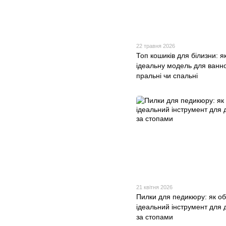
22 травня 2026
Топ кошиків для білизни: я
ідеальну модель для ванно
пральні чи спальні
21 квітня 2026
Пилки для педикюру: як о
ідеальний інструмент для 
за стопами