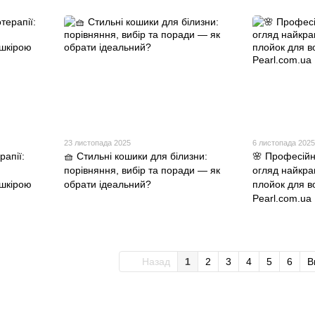
23 листопада 2025
6 листопада 2025
апії:
🧺 Стильні кошики для білизни:
🌸 Професійн
порівняння, вибір та поради — як
огляд найкра
 шкірою
обрати ідеальний?
плойок для в
Pearl.com.ua
Назад
1
2
3
4
5
6
В