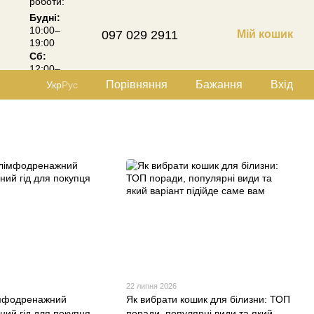
роботи:
Будні:
10:00–
097 029 2911
Мій кошик
19:00
Сб:
12:00–
18:00
Порівняння
Бажання
Вхід
Укр
Рус
22 липня 2026
імфодренажний
Як вибрати кошик для білизни: ТОП
ний гід для покупця
поради, популярні види та який