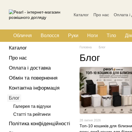
Перейти до основного контенту
Каталог
Про нас
Оплата і
Політика конфіденційності
Обличчя
Волосся
Руки
Ноги
Тіло
Ді
Каталог
Головна
Блог
Блог
Про нас
Оплата і доставка
Обмін та повернення
Контактна інформація
Блог
Галерея та відгуки
Статті та рейтинги
28 липня 2026
Політика конфіденційності
Топ-10 кошиків для білизн
року: який кошик для білиз