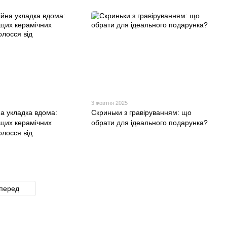
3 жовтня 2025
а укладка вдома:
Скриньки з гравіруванням: що
щих керамічних
обрати для ідеального подарунка?
олосся від
перед