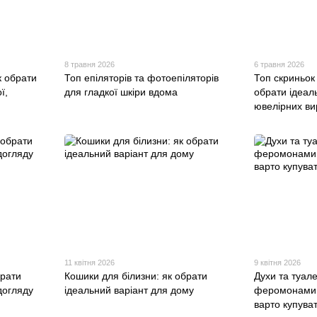
8 травня 2026
6 травня 2026
к обрати
Топ епіляторів та фотоепіляторів
Топ скриньок
ї,
для гладкої шкіри вдома
обрати ідеал
ювелірних ви
11 квітня 2026
9 квітня 2026
брати
Кошики для білизни: як обрати
Духи та туале
догляду
ідеальний варіант для дому
феромонами: 
варто купува