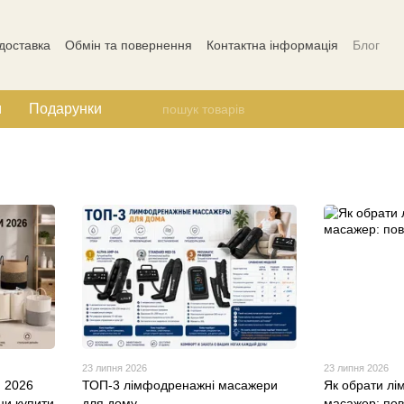
 доставка
Обмін та повернення
Контактна інформація
Блог
Відгуки про магазин
м
Подарунки
23 липня 2026
23 липня 2026
и 2026
ТОП-3 лімфодренажні масажери
Як обрати л
ни купити
для дому
масажер: пов