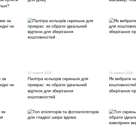
льні?
20 червня 2026
15 червня 2026
 за
Палітра кольорів скриньок для
Як вибрати н
хідні чи
прикрас: як обрати ідеальний
коштовностей
відтінок для зберігання
зберігання п
коштовностей