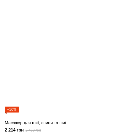
−10%
Масажер для шиї, спини та шиї
2 214 грн
2 460 грн