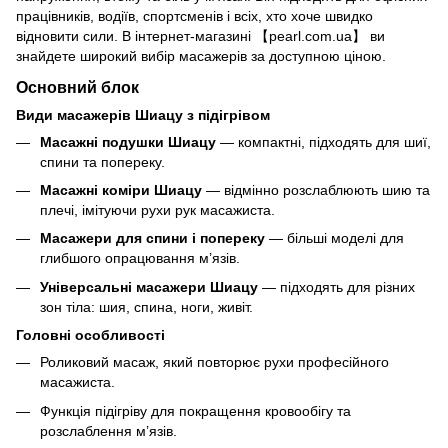
працівників, водіїв, спортсменів і всіх, хто хоче швидко
відновити сили. В інтернет-магазині 【pearl.com.ua】 ви
знайдете широкий вибір масажерів за доступною ціною.
Основний блок
Види масажерів Шиацу з підігрівом
Масажні подушки Шиацу
— компактні, підходять для шиї,
спини та попереку.
Масажні коміри Шиацу
— відмінно розслаблюють шию та
плечі, імітуючи рухи рук масажиста.
Масажери для спини і попереку
— більші моделі для
глибшого опрацювання м’язів.
Універсальні масажери Шиацу
— підходять для різних
зон тіла: шия, спина, ноги, живіт.
Головні особливості
Роликовий масаж, який повторює рухи професійного
масажиста.
Функція підігріву для покращення кровообігу та
розслаблення м’язів.