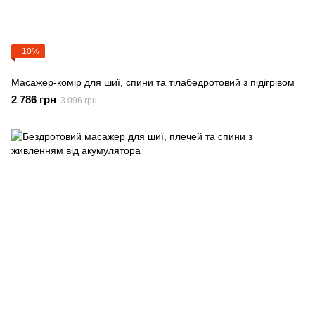
−10%
Масажер-комір для шиї, спини та тілабедротовий з підігрівом
2 786 грн
3 096 грн