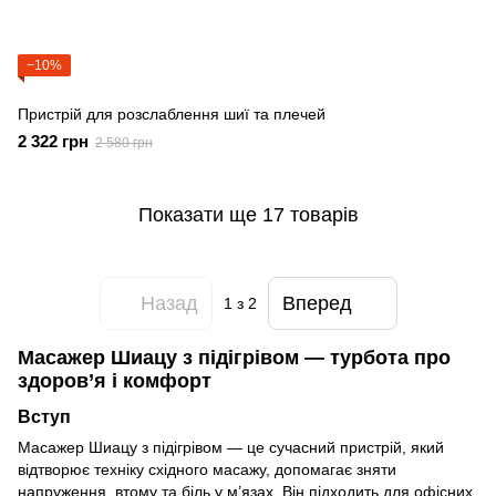
−10%
Пристрій для розслаблення шиї та плечей
2 322 грн
2 580 грн
Показати ще 17 товарів
Назад
Вперед
1
з 2
Масажер Шиацу з підігрівом — турбота про
здоров’я і комфорт
Вступ
Масажер Шиацу з підігрівом — це сучасний пристрій, який
відтворює техніку східного масажу, допомагає зняти
напруження, втому та біль у м’язах. Він підходить для офісних