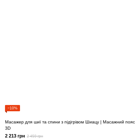
−10%
Масажер для шиї та спини з підігрівом Шиацу | Масажний пояс
3D
2 213 грн
2 459 грн