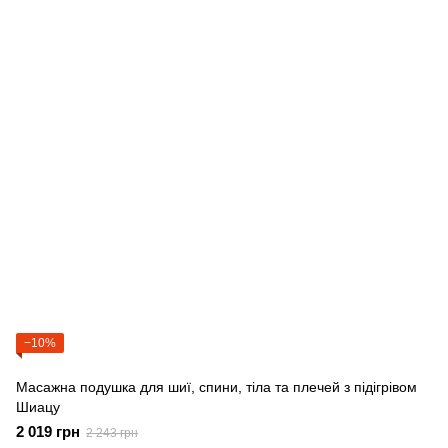
−10%
Масажна подушка для шиї, спини, тіла та плечей з підігрівом
Шиацу
2 019 грн
2 243 грн