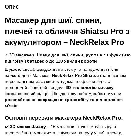
Опис
Масажер для шиї, спини,
плечей та обличчя
Shiatsu Pro з
акумулятором
– NeckRelax Pro
⭐
3D масажер Шиацу для шиї, спини, рук та ніг з функцією
підігріву і батареєю до 110 хвилин роботи
Шукаєте спосіб швидко зняти втому та напруження після
важкого дня? Масажер
NeckRelax Pro Shiatsu
стане вашим
персональним масажистом вдома, в офісі чи під час
подорожей. Пристрій поєднує
3D технологію масажу
,
інфрачервоний підігрів і бездротову роботу, забезпечуючи
розслаблення, покращення кровообігу та відновлення
м’язів
.
Основні переваги масажера NeckRelax Pro:
✔️
3D масаж Шиацу
– 16 масажних точок імітують рухи
професійного масажиста, знімаючи напругу у шиї, плечах,