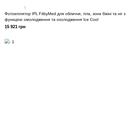
5
Фотоепілятор IPL FitbyMed для обличчя, тіла, зони бікіні та ніг з
функцією омолодження та охолодження Ice Cool
15 921 грн