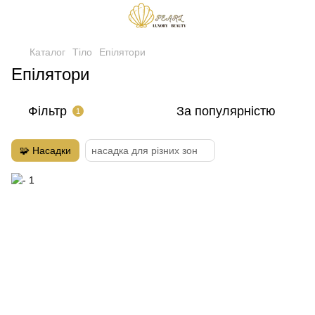
Каталог
Тіло
Епілятори
Епілятори
Фільтр
За популярністю
1
🧩 Насадки
насадка для різних зон