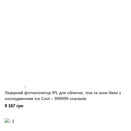
2
Лазерний фотоепілятор IPL для обличчя, тіла та зони бікіні з
охолодженням Ice Cool – 999999 спалахів
9 167 грн