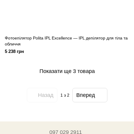
Фотоепілятор Polita IPL Excellence — IPL депілятор для тіла та
обличчя
5 238 грн
Показати ще 3 товара
Назад
Вперед
1
з 2
097 029 2911