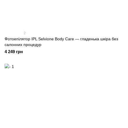
2
Фотоепілятор IPL Selvione Body Care — гладенька шкіра без
салонних процедур
4 249 грн