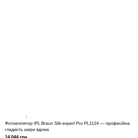
1
Фотоепілятор IPL Braun Silk-expert Pro PL1124 — професійна
гладкість шкіри вдома
14 044 грн