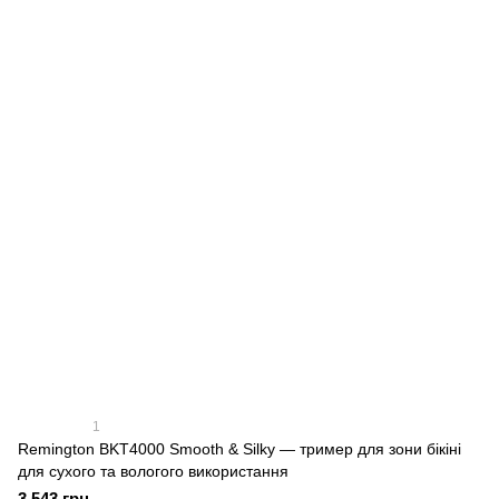
1
Remington BKT4000 Smooth & Silky — тример для зони бікіні
для сухого та вологого використання
3 543 грн