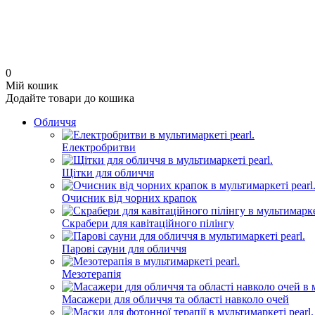
0
Мій кошик
Додайте товари до кошика
Обличчя
Електробритви
Щітки для обличчя
Очисник від чорних крапок
Скрабери для кавітаційного пілінгу
Парові сауни для обличчя
Мезотерапія
Масажери для обличчя та області навколо очей