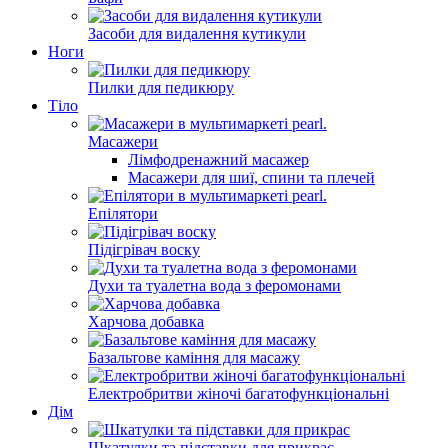
Засоби для видалення кутикули
Ноги
Пилки для педикюру
Тіло
Масажери
Лімфодренажний масажер
Масажери для шиї, спини та плечей
Епілятори
Підігрівач воску
Духи та туалетна вода з феромонами
Харчова добавка
Базальтове каміння для масажу
Електробритви жіночі багатофункціональні
Дім
Шкатулки та підставки для прикрас