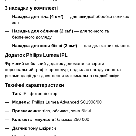
3 насадки у комплекті
Насадка для тіла (4 см²)
— для швидкої обробки великих
зон
Насадка для обличчя (2 см²)
— для точного та
безпечного догляду
Насадка для зони бікіні (2 см²)
— для делікатних ділянок
Додаток Philips Lumea IPL
Фірмовий мобільний додаток допомагає створити
персональний графік процедур, надсилає нагадування та
рекомендації для досягнення максимально гладкої шкіри.
Технічні характеристики
Тип:
IPL фотоепілятор
Модель:
Philips Lumea Advanced SC1998/00
Призначення:
тіло, обличчя, зона бікіні
Кількість імпульсів:
близько 250 000
Датчик тону шкіри:
є