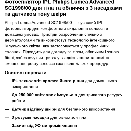
Фотоепілятор IPL Philips Lumea Advanced
SC1998/00 для тіла та обличчя з 3 насадками
та датчиком тону шкіри
Philips Lumea Advanced SC1998/00 — сучасний IPL
фотоепілятор для комфортного видалення волосся в
домашніх умовах. Пристрій розроблений спільно з
дерматологами та використовує технологію інтенсивного
імпульсного світла, яка застосовується у професійних
салонах. Підходить для догляду за тілом, обличчям і зоною
бікіні, забезпечуючи тривалу гладкість шкіри та помітне
зменшення росту волосся вже після кількох процедур.
Основні переваги
IPL технологія професійного рівня
для домашнього
використання
До 250 000 світлових імпульсів
для тривалого ресурсу
роботи
Датчик відтінку шкіри
для безпечного використання
3 розумні насадки
для різних зон тіла
Захист від УФ-випромінювання