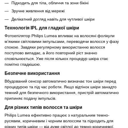
Підходить для тіла, обличчя та зони бікіні
Зручне живлення від мережі
Делікатний догляд навіть для чутливої шкіри
Технологія IPL для гладкої шкіри
Фотоепілятор Philips Lumea впливає на волосяні фолікули
м’якими світловими імпульсами, переводячи волосся у фазу
спокою. Завдяки регулярному використанню волосся
поступово випадає, а його повторний ріст значно
сповільнюється. Уже після кількох процедур шкіра стає
помітно гладкішою.
Безпечне використання
Вбудований сенсор автоматично визначає тон шкіри перед
процедурою та під час роботи. Якщо відтінок шкіри занадто
темний для безпечного використання, пристрій автоматично
припиняє подачу імпульсів.
Для різних типів волосся та шкіри
Philips Lumea ефективно працює з натуральним темно-
русявим, коричневим і чорним волоссям та підходить для
різних типів шкіри — від дуже світлої до темно-коричневої.