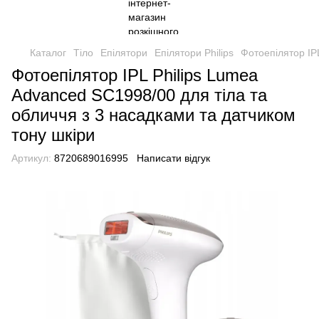
Каталог
Тіло
Епілятори
Епілятори Philips
Фотоепілятор IP
Фотоепілятор IPL Philips Lumea
Advanced SC1998/00 для тіла та
обличчя з 3 насадками та датчиком
тону шкіри
Артикул:
8720689016995
Написати відгук