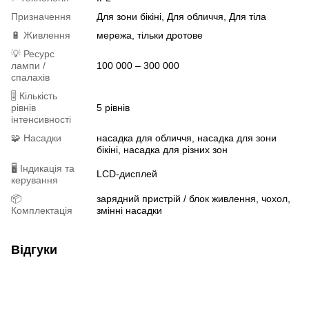
Призначення
Для зони бікіні, Для обличчя, Для тіла
🔋 Живлення
мережа, тільки дротове
💡 Ресурс
лампи /
100 000 – 300 000
спалахів
🎚 Кількість
рівнів
5 рівнів
інтенсивності
🧩 Насадки
насадка для обличчя, насадка для зони
бікіні, насадка для різних зон
🖥 Індикація та
LCD-дисплей
керування
📦
зарядний пристрій / блок живлення, чохол,
Комплектація
змінні насадки
Відгуки