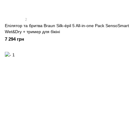
2
Епілятор та бритва Braun Silk-épil 5 All-in-one Pack SensoSmart
Wet&Dry + тример для бікіні
7 294 грн