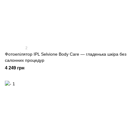
2
Фотоепілятор IPL Selvione Body Care — гладенька шкіра без
салонних процедур
4 249 грн