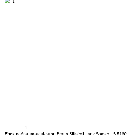
1
Електробритва-депілятор Braun Silk-épil Lady Shaver LS 5160