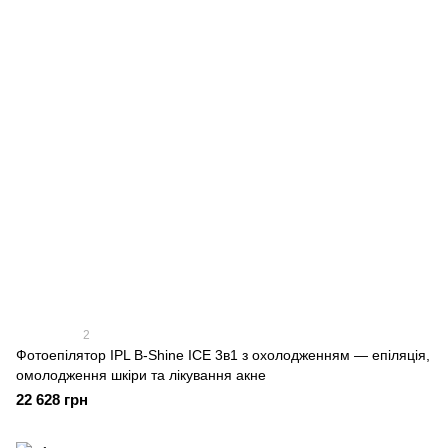
2
Фотоепілятор IPL B-Shine ICE 3в1 з охолодженням — епіляція,
омолодження шкіри та лікування акне
22 628 грн