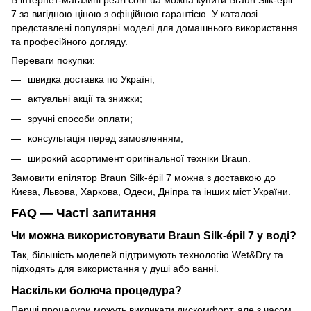
В інтернет-магазині pearl.com.ua можна купити Braun Silk-épil
7 за вигідною ціною з офіційною гарантією. У каталозі
представлені популярні моделі для домашнього використання
та професійного догляду.
Переваги покупки:
швидка доставка по Україні;
актуальні акції та знижки;
зручні способи оплати;
консультація перед замовленням;
широкий асортимент оригінальної техніки Braun.
Замовити епілятор Braun Silk-épil 7 можна з доставкою до
Києва, Львова, Харкова, Одеси, Дніпра та інших міст України.
FAQ — Часті запитання
Чи можна використовувати Braun Silk-épil 7 у воді?
Так, більшість моделей підтримують технологію Wet&Dry та
підходять для використання у душі або ванні.
Наскільки болюча процедура?
Перші процедури можуть викликати дискомфорт, але з часом