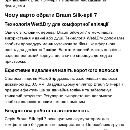
оригінальних Braun Silk-épil 7 з різними насадками та
функціями.
Чому варто обрати Braun Silk-épil 7
Технологія Wet&Dry для комфортної епіляції
Однією з головних переваг Braun Silk-épil 7 є можливість
використання у ванні або душі. Технологія Wet&Dry допомагає
зробити процедуру менш чутливою та більш комфортною
навіть для делікатної шкіри. Багато моделей мають повністю
водонепроникний корпус, що значно спрощує догляд за
пристроєм.
Ефективне видалення навіть короткого волосся
Система пінцетів MicroGrip дозволяє захоплювати волоски
довжиною від 0,5 мм. Завдяки цьому епілятор Braun Silk-épil 7
працює ефективніше за звичайне гоління та забезпечує
тривалий результат. Регулярне використання допомагає
зробити волосся тоншим і менш помітним.
Бездротова робота та автономність
Серія Braun Silk-épil 7 оснащується акумулятором для
комфортного бездротового використання. Це особливо зручно