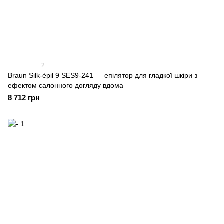
2
Braun Silk-épil 9 SES9-241 — епілятор для гладкої шкіри з
ефектом салонного догляду вдома
8 712 грн