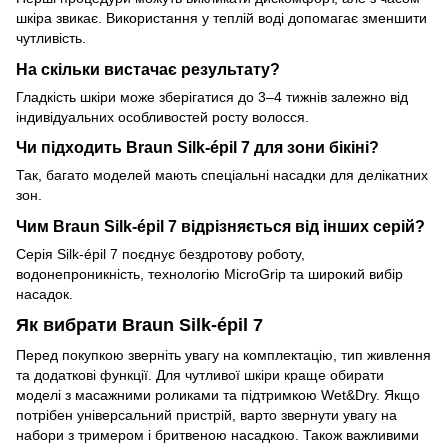
шкіра звикає. Використання у теплій воді допомагає зменшити
чутливість.
На скільки вистачає результату?
Гладкість шкіри може зберігатися до 3–4 тижнів залежно від
індивідуальних особливостей росту волосся.
Чи підходить Braun Silk-épil 7 для зони бікіні?
Так, багато моделей мають спеціальні насадки для делікатних
зон.
Чим Braun Silk-épil 7 відрізняється від інших серій?
Серія Silk-épil 7 поєднує бездротову роботу,
водонепроникність, технологію MicroGrip та широкий вибір
насадок.
Як вибрати Braun Silk-épil 7
Перед покупкою зверніть увагу на комплектацію, тип живлення
та додаткові функції. Для чутливої шкіри краще обирати
моделі з масажними роликами та підтримкою Wet&Dry. Якщо
потрібен універсальний пристрій, варто звернути увагу на
набори з тримером і бритвеною насадкою. Також важливими