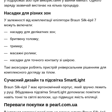
у подорожах або при використанні у ванній кімнаті. Одного
заряду зазвичай вистачає на кілька процедур.
Насадки для різних зон
У залежності від комплектації епілятори Braun Silk-épil 7
можуть включати:
насадку для делікатних зон;
бритвену головку;
тример;
масажні ролики;
насадки для точного контакту зі шкірою.
Такі аксесуари роблять пристрій універсальним рішенням для
комплексного догляду за тілом.
Сучасний дизайн та підсвітка SmartLight
Braun Silk-épil 7 має ергономічний корпус, який зручно лежить
у руці. Вбудована підсвітка SmartLight допомагає помітити
навіть тонкі та світлі волоски, що підвищує якість епіляції.
Переваги покупки в pearl.com.ua