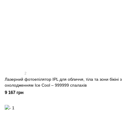
2
Лазерний фотоепілятор IPL для обличчя, тіла та зони бікіні з
охолодженням Ice Cool – 999999 спалахів
9 167 грн