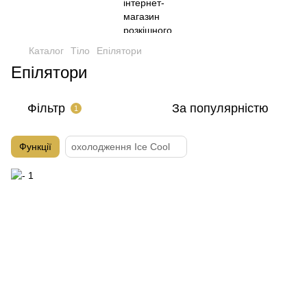
Каталог
Тіло
Епілятори
Епілятори
Фільтр
За популярністю
1
Функції
охолодження Ice Cool