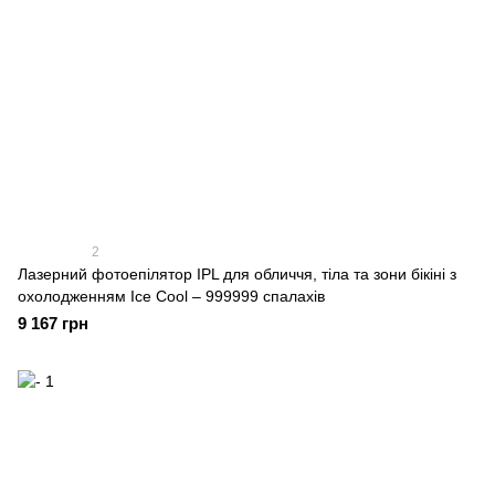
2
Лазерний фотоепілятор IPL для обличчя, тіла та зони бікіні з
охолодженням Ice Cool – 999999 спалахів
9 167 грн