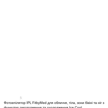
5
Фотоепілятор IPL FitbyMed для обличчя, тіла, зони бікіні та ніг з
функцією омолодження та охолодження Ice Cool