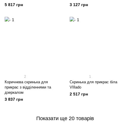
5 817 грн
3 127 грн
2
1
Коричнева скринька для
Скринька для прикрас біла
прикрас з відділеннями та
VIllado
дзеркалом
2 517 грн
3 837 грн
Показати ще 20 товарів