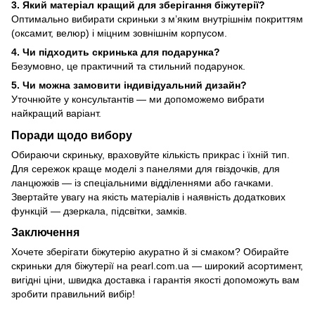
3. Який матеріал кращий для зберігання біжутерії?
Оптимально вибирати скриньки з м’яким внутрішнім покриттям
(оксамит, велюр) і міцним зовнішнім корпусом.
4. Чи підходить скринька для подарунка?
Безумовно, це практичний та стильний подарунок.
5. Чи можна замовити індивідуальний дизайн?
Уточнюйте у консультантів — ми допоможемо вибрати
найкращий варіант.
Поради щодо вибору
Обираючи скриньку, враховуйте кількість прикрас і їхній тип.
Для сережок краще моделі з панелями для гвіздочків, для
ланцюжків — із спеціальними відділеннями або гачками.
Звертайте увагу на якість матеріалів і наявність додаткових
функцій — дзеркала, підсвітки, замків.
Заключення
Хочете зберігати біжутерію акуратно й зі смаком? Обирайте
скриньки для біжутерії на pearl.com.ua — широкий асортимент,
вигідні ціни, швидка доставка і гарантія якості допоможуть вам
зробити правильний вибір!