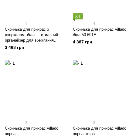
Хіт
1
4
Скринька для прикрас з
Скринька для прикрас villado
дзеркалом, біла — стильний
біла 50-601E
органайзер для зберігання
4 387 грн
коштовностей
3 468 грн
2
3
Скринька для прикрас villado
Скринька для прикрас villado
чорна
чорна шкіра