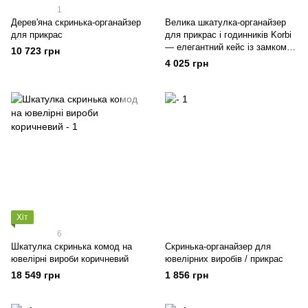
1
Дерев'яна скринька-органайзер
Велика шкатулка-органайзер
для прикрас
для прикрас і годинників Korbi
— елегантний кейс із замком
10 723 грн
чорного кольору
4 025 грн
Хіт
6
Шкатулка скринька комод на
Скринька-органайзер для
ювелірні вироби коричневий
ювелірних виробів / прикрас
18 549 грн
1 856 грн