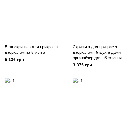
Біла скринька для прикрас з
Скринька для прикрас з
дзеркалом на 5 рівнів
дзеркалом і 5 шухлядами —
органайзер для зберігання
5 136 грн
ювелірних виробів
3 375 грн