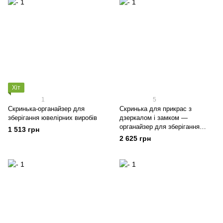
Хіт
1
5
Скринька-органайзер для
Скринька для прикрас з
зберігання ювелірних виробів
дзеркалом і замком —
органайзер для зберігання
1 513 грн
ювелірних виробів
2 625 грн