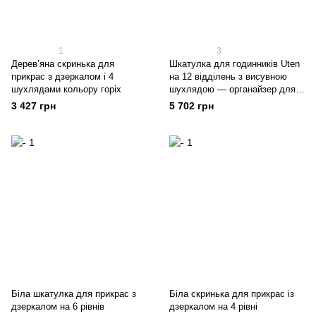
1
3
Дерев’яна скринька для
Шкатулка для годинників Uten
прикрас з дзеркалом і 4
на 12 відділень з висувною
шухлядами кольору горіх
шухлядою — органайзер для
годинників та прикрас
3 427 грн
5 702 грн
Біла шкатулка для прикрас з
Біла скринька для прикрас із
дзеркалом на 6 рівнів
дзеркалом на 4 рівні