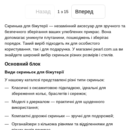
Назад
Вперед
1
з 15
Скринька для біжутерії — незамінний аксесуар для зручного та
безпечного зберігання ваших улюблених прикрас. Вона
допомагає уникнути плутанини, пошкоджень і зберігає
порядок. Такий виріб підходить як для особистого
користування, так і для подарунка. У магазині pearl.com.ua ви
знайдете широкий вибір скриньок різних розмірів і стилів.
Основний блок
Види скриньок для біжутерії
У нашому каталозі представлені різні типи скриньок:
Класичні з оксамитовою підкладкою, ідеальні для
збереження кольє, браслетів і сережок;
Моделі з дзеркалом — практичні для щоденного
використання;
Компактні дорожні скриньки — зручні для подорожей;
Органайзери з кількома рівнями та відділеннями для
різних видів прикрас.