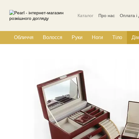
Перейти до основного контенту
Каталог
Про нас
Оплата і
Політика конфіденційності
Обличчя
Волосся
Руки
Ноги
Тіло
Ді