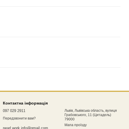
Контактна інформація
097 029 2911
Львів, Львівська область, вулиця
Грабовського, 11 (Цитадель)
Передзвонити вам?
79000
Мапа проїзду
pearl.work.info@gmail.com