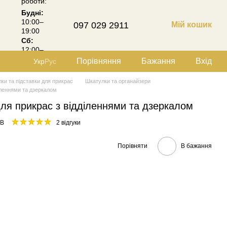
роботи:
Будні:
10:00–
097 029 2911
Мій кошик
19:00
Сб:
12:00–
18:00
Порівняння
Бажання
Вхід
Укр
Рус
ки та підставки для прикрас
Шкатулки та органайзери
іленнями та дзеркалом
ля прикрас з відділеннями та дзеркалом
1B
2 відгуки
Порівняти
В бажання