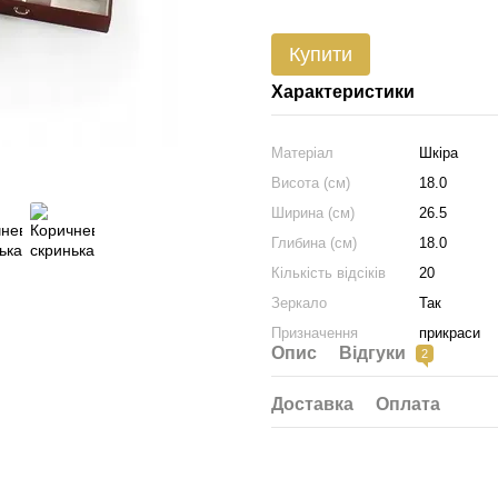
Купити
Характеристики
Матеріал
Шкіра
Висота (см)
18.0
Ширина (см)
26.5
Глибина (см)
18.0
Кількість відсіків
20
Зеркало
Так
Призначення
прикраси
Опис
Відгуки
2
Доставка
Оплата