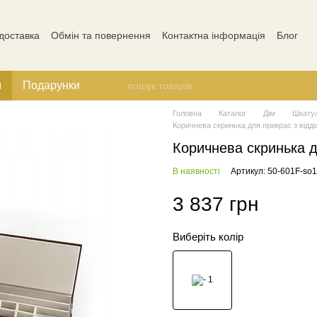
 доставка
Обмін та повернення
Контактна інформація
Блог
Відгуки про магазин
м
Подарунки
Головна
Каталог
Дім
Шкатул
Коричнева скринька для прикрас з відд
Коричнева скринька д
В наявності
Артикул: 50-601F-so
3 837 грн
Виберіть колір