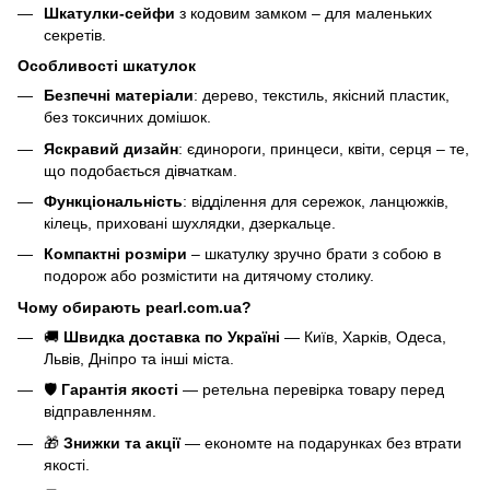
Шкатулки-сейфи
з кодовим замком – для маленьких
секретів.
Особливості шкатулок
Безпечні матеріали
: дерево, текстиль, якісний пластик,
без токсичних домішок.
Яскравий дизайн
: єдинороги, принцеси, квіти, серця – те,
що подобається дівчаткам.
Функціональність
: відділення для сережок, ланцюжків,
кілець, приховані шухлядки, дзеркальце.
Компактні розміри
– шкатулку зручно брати з собою в
подорож або розмістити на дитячому столику.
Чому обирають pearl.com.ua?
🚚
Швидка доставка по Україні
— Київ, Харків, Одеса,
Львів, Дніпро та інші міста.
🛡️
Гарантія якості
— ретельна перевірка товару перед
відправленням.
🎁
Знижки та акції
— економте на подарунках без втрати
якості.