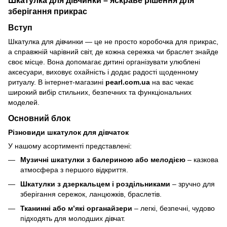
Шкатулка для дівчинки – яскраве рішення для
зберігання прикрас
Вступ
Шкатулка для дівчинки — це не просто коробочка для прикрас,
а справжній чарівний світ, де кожна сережка чи браслет знайде
своє місце. Вона допомагає дитині організувати улюблені
аксесуари, виховує охайність і додає радості щоденному
ритуалу. В інтернет-магазині
pearl.com.ua
на вас чекає
широкий вибір стильних, безпечних та функціональних
моделей.
Основний блок
Різновиди шкатулок для дівчаток
У нашому асортименті представлені:
Музичні шкатулки з балериною або мелодією
– казкова
атмосфера з першого відкриття.
Шкатулки з дзеркальцем і роздільниками
– зручно для
зберігання сережок, ланцюжків, браслетів.
Тканинні або м’які органайзери
– легкі, безпечні, чудово
підходять для молодших дівчат.