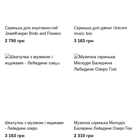
Скринька для коштовностей
Скринька для дівчат Unicorn
JewelKeeper Birds and Flowers
music box
2 750 грн
3 163 грн
Шкатулка з музикою і ящиками
Музична скринька Мелодія
- Лебедине озеро
Балерини Лебедине Озеро Гокі
3 163 грн
2 310 грн