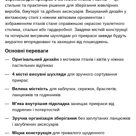
стильне та практичне рішення для зберігання ювелірних
виробів, біжутерії та дрібних аксесуарів. Вишуканий дизайн у
вінтажному стилі з ніжним квітковим орнаментом і
зображенням птахів стане справжньою окрасою туалетного
столика, спальні або гардеробної. Завдяки місткій конструкції
та чотирьом висувним шухлядам усі прикраси завжди будуть
акуратно впорядковані та захищені від пошкоджень.
Основні переваги
Оригінальний дизайн
з мотивом птахів і квітів у ніжних
пастельних відтінках
4 місткі висувні шухляди
для зручного сортування
прикрас
Велика місткість
для каблучок, сережок, браслетів,
ланцюжків та годинників
М’яка внутрішня підкладка
захищає прикраси від
подряпин і потертостей
Зручна організація зберігання
без заплутаних ланцюжків
і загублених аксесуарів
Міцна конструкція
для тривалого щоденного