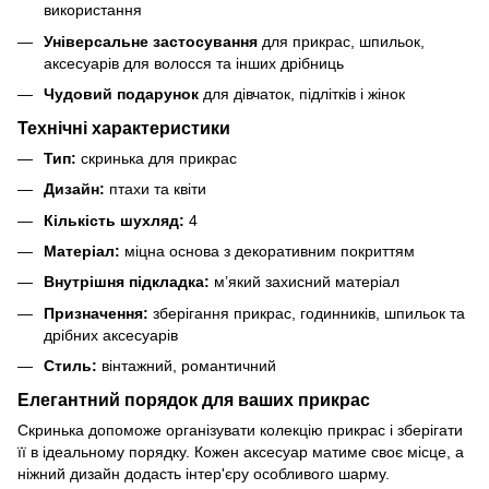
використання
Універсальне застосування
для прикрас, шпильок,
аксесуарів для волосся та інших дрібниць
Чудовий подарунок
для дівчаток, підлітків і жінок
Технічні характеристики
Тип:
скринька для прикрас
Дизайн:
птахи та квіти
Кількість шухляд:
4
Матеріал:
міцна основа з декоративним покриттям
Внутрішня підкладка:
м’який захисний матеріал
Призначення:
зберігання прикрас, годинників, шпильок та
дрібних аксесуарів
Стиль:
вінтажний, романтичний
Елегантний порядок для ваших прикрас
Скринька допоможе організувати колекцію прикрас і зберігати
її в ідеальному порядку. Кожен аксесуар матиме своє місце, а
ніжний дизайн додасть інтер'єру особливого шарму.