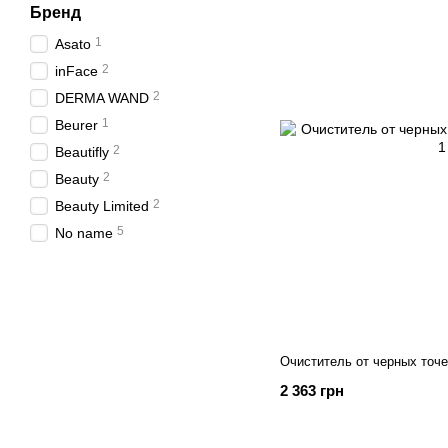
Бренд
1
Asato
2
inFace
2
DERMA WAND
1
Beurer
2
Beautifly
2
Beauty
2
Beauty Limited
5
No name
Очиститель от черных точ
2 363 грн