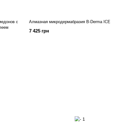
медонов с
Алмазная микродермабразия B-Derma ICE
леем
7 425 грн