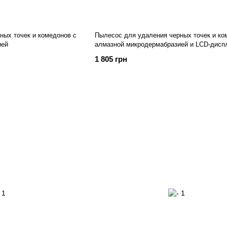
ных точек и комедонов с
Пылесос для удаления черных точек и ко
ией
алмазной микродермабразией и LCD-дисп
1 805 грн