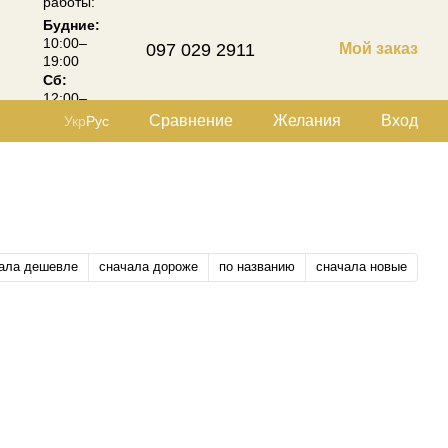
работы:
Будние:
10:00–
097 029 2911
Мой заказ
19:00
Сб:
12:00–
18:00
Сравнение
Желания
Вход
Укр
Рус
ала дешевле
сначала дороже
по названию
сначала новые