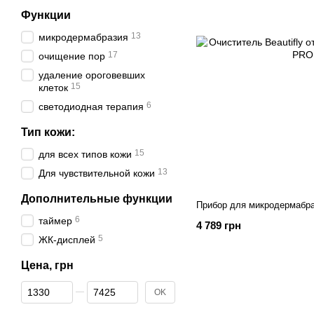
Функции
13
микродермабразия
17
очищение пор
удаление ороговевших
15
клеток
6
светодиодная терапия
Тип кожи:
15
для всех типов кожи
13
Для чувствительной кожи
Дополнительные функции
Прибор для микродермабраз
6
таймер
4 789 грн
5
ЖК-дисплей
Цена, грн
От Цена, грн
До Цена, грн
OK