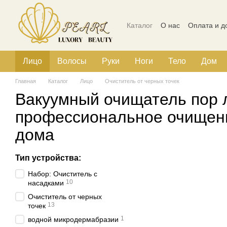
Перейти к основному контенту
Каталог
О нас
Оплата и д
Политика конфиденциальн
Лицо
Волосы
Руки
Ноги
Тело
Дом
Главная
Каталог
Лицо
Очиститель от черных точек
Вакуумный очищатель пор л
профессиональное очищен
дома
Тип устройства:
Набор: Очиститель с
10
насадками
Очиститель от черных
13
точек
1
водной микродермабразии