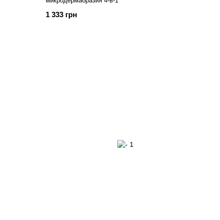
микродермабразия 4-в-1
1 333 грн