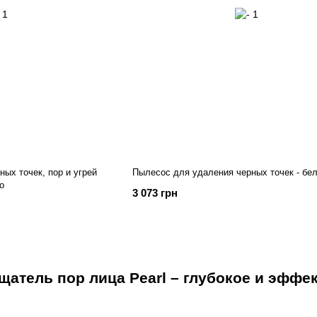
ых точек, пор и угрей
Пылесос для удаления черных точек - бе
o
3 073 грн
атель пор лица Pearl – глубокое и эффе