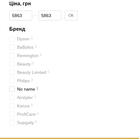
Ціна, грн
Від Ціна, грн
До Ціна, грн
ОК
Бренд
0
Dyson
0
BaByliss
0
Remington
0
Beauty
0
Beauty Limited
0
Philips
1
No name
0
Airstyler
0
Kanza
0
ProfiCare
0
Supgaliy