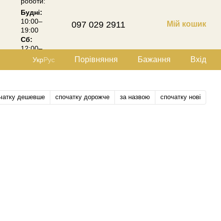
роботи:
Будні:
10:00–
097 029 2911
Мій кошик
19:00
Сб:
12:00–
18:00
Порівняння
Бажання
Вхід
Укр
Рус
чатку дешевше
спочатку дорожче
за назвою
спочатку нові