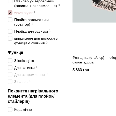
Стайлер універсальний
3
(завивка + випрямлення)
1
wave styler
Плойка автоматична
1
(ротатор)
1
Плойка для завивки
випрямляч для волосся з
5
функцією сушіння
Функції
Фен-щітка (стайлер) — обертальна укладка як у
1
З іонізацією
салоні вдома
1
Для завивки
5 863 грн
0
Для випрямлення
0
З парою
Покриття нагрівального
елемента (для плойок/
стайлерів)
1
Керамічне