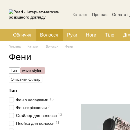
Перейти до основного контенту
Каталог
Про нас
Оплата і
Політика конфіденційності
Обличчя
Волосся
Руки
Ноги
Тіло
Ді
Головна
Каталог
Волосся
Фени
Фени
Тип:
wave styler
Очистити фільтр
Тип
15
Фен з насадками
7
Фен-вирівнювач
13
Стайлер для волосся
11
Плойка для волосся