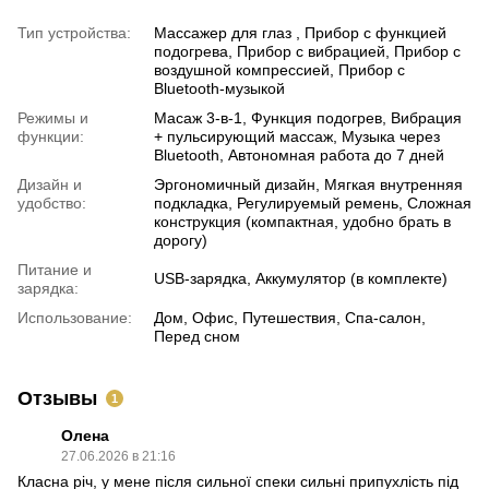
Тип устройства:
Массажер для глаз , Прибор с функцией
подогрева, Прибор с вибрацией, Прибор с
воздушной компрессией, Прибор с
Bluetooth-музыкой
Режимы и
Масаж 3-в-1, Функция подогрев, Вибрация
функции:
+ пульсирующий массаж, Музыка через
Bluetooth, Автономная работа до 7 дней
Дизайн и
Эргономичный дизайн, Мягкая внутренняя
удобство:
подкладка, Регулируемый ремень, Сложная
конструкция (компактная, удобно брать в
дорогу)
Питание и
USB-зарядка, Аккумулятор (в комплекте)
зарядка:
Использование:
Дом, Офис, Путешествия, Спа-салон,
Перед сном
Отзывы
1
Олена
27.06.2026 в 21:16
Класна річ, у мене після сильної спеки сильні припухлість під