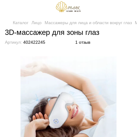
Каталог
Лицо
Массажеры для лица и области вокруг глаз
М
3D-массажер для зоны глаз
Артикул:
402422245
1 отзыв