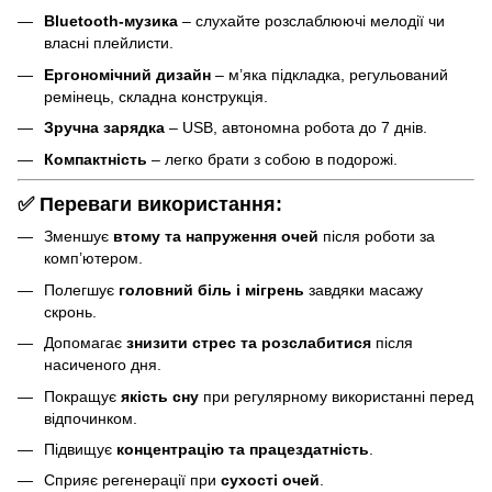
Bluetooth-музика
– слухайте розслаблюючі мелодії чи
власні плейлисти.
Ергономічний дизайн
– м’яка підкладка, регульований
ремінець, складна конструкція.
Зручна зарядка
– USB, автономна робота до 7 днів.
Компактність
– легко брати з собою в подорожі.
✅ Переваги використання:
Зменшує
втому та напруження очей
після роботи за
комп’ютером.
Полегшує
головний біль і мігрень
завдяки масажу
скронь.
Допомагає
знизити стрес та розслабитися
після
насиченого дня.
Покращує
якість сну
при регулярному використанні перед
відпочинком.
Підвищує
концентрацію та працездатність
.
Сприяє регенерації при
сухості очей
.