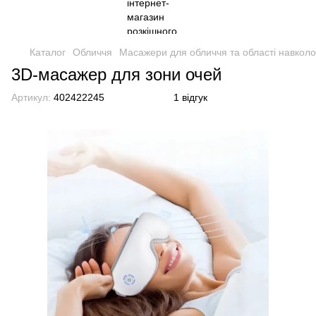
Каталог
Обличчя
Масажери для обличчя та області навколо
3D-масажер для зони очей
Артикул:
402422245
1 відгук