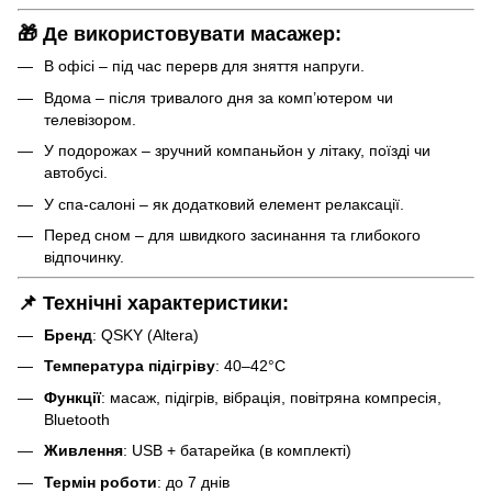
🎁 Де використовувати масажер:
В офісі – під час перерв для зняття напруги.
Вдома – після тривалого дня за комп’ютером чи
телевізором.
У подорожах – зручний компаньйон у літаку, поїзді чи
автобусі.
У спа-салоні – як додатковий елемент релаксації.
Перед сном – для швидкого засинання та глибокого
відпочинку.
📌 Технічні характеристики:
Бренд
: QSKY (Altera)
Температура підігріву
: 40–42°C
Функції
: масаж, підігрів, вібрація, повітряна компресія,
Bluetooth
Живлення
: USB + батарейка (в комплекті)
Термін роботи
: до 7 днів