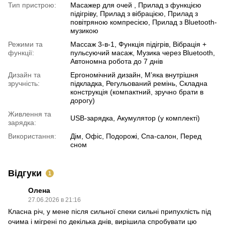
Тип пристрою:
Масажер для очей , Прилад з функцією
підігріву, Прилад з вібрацією, Прилад з
повітряною компресією, Прилад з Bluetooth-
музикою
Режими та
Массаж 3-в-1, Функція підігрів, Вібрація +
функції:
пульсуючий масаж, Музика через Bluetooth,
Автономна робота до 7 днів
Дизайн та
Ергономічний дизайн, М’яка внутрішня
зручність:
підкладка, Регульований ремінь, Складна
конструкція (компактний, зручно брати в
дорогу)
Живлення та
USB-зарядка, Акумулятор (у комплекті)
зарядка:
Використання:
Дім, Офіс, Подорожі, Спа-салон, Перед
сном
Відгуки
1
Олена
27.06.2026 в 21:16
Класна річ, у мене після сильної спеки сильні припухлість під
очима і мігрені по декілька днів, вирішила спробувати цю