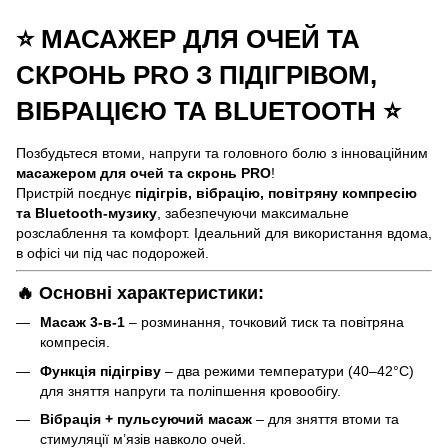
⭐ МАСАЖЕР ДЛЯ ОЧЕЙ ТА
СКРОНЬ PRO З ПІДІГРІВОМ,
ВІБРАЦІЄЮ ТА BLUETOOTH ⭐
Позбудьтеся втоми, напруги та головного болю з інноваційним
масажером для очей та скронь PRO
!
Пристрій поєднує
підігрів, вібрацію, повітряну компресію
та Bluetooth-музику
, забезпечуючи максимальне
розслаблення та комфорт. Ідеальний для використання вдома,
в офісі чи під час подорожей.
🔥 Основні характеристики:
Масаж 3-в-1
– розминання, точковий тиск та повітряна
компресія.
Функція підігріву
– два режими температури (40–42°C)
для зняття напруги та поліпшення кровообігу.
Вібрація + пульсуючий масаж
– для зняття втоми та
стимуляції м’язів навколо очей.