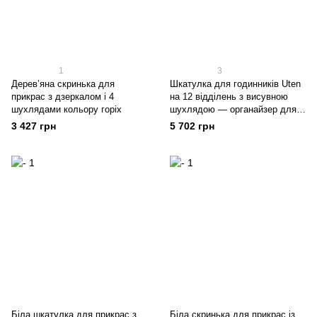
1
3
Дерев’яна скринька для
Шкатулка для годинників Uten
прикрас з дзеркалом і 4
на 12 відділень з висувною
шухлядами кольору горіх
шухлядою — органайзер для
годинників та прикрас
3 427 грн
5 702 грн
Біла шкатулка для прикрас з
Біла скринька для прикрас із