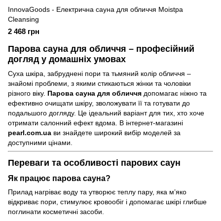
InnovaGoods - Електрична сауна для обличчя Moistpa
Cleansing
2 468 грн
Парова сауна для обличчя – професійний
догляд у домашніх умовах
Суха шкіра, забруднені пори та тьмяний колір обличчя –
знайомі проблеми, з якими стикаються жінки та чоловіки
різного віку.
Парова сауна для обличчя
допомагає ніжно та
ефективно очищати шкіру, зволожувати її та готувати до
подальшого догляду. Це ідеальний варіант для тих, хто хоче
отримати салонний ефект вдома. В інтернет-магазині
pearl.com.ua
ви знайдете широкий вибір моделей за
доступними цінами.
Переваги та особливості парових саун
Як працює парова сауна?
Прилад нагріває воду та утворює теплу пару, яка м’яко
відкриває пори, стимулює кровообіг і допомагає шкірі глибше
поглинати косметичні засоби.