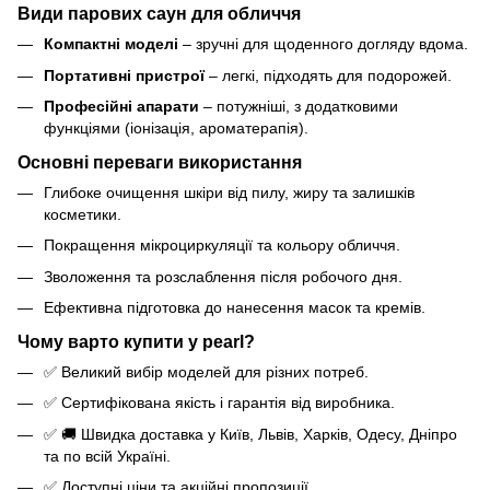
Види парових саун для обличчя
Компактні моделі
– зручні для щоденного догляду вдома.
Портативні пристрої
– легкі, підходять для подорожей.
Професійні апарати
– потужніші, з додатковими
функціями (іонізація, ароматерапія).
Основні переваги використання
Глибоке очищення шкіри від пилу, жиру та залишків
косметики.
Покращення мікроциркуляції та кольору обличчя.
Зволоження та розслаблення після робочого дня.
Ефективна підготовка до нанесення масок та кремів.
Чому варто купити у pearl?
✅ Великий вибір моделей для різних потреб.
✅ Сертифікована якість і гарантія від виробника.
✅ 🚚 Швидка доставка у Київ, Львів, Харків, Одесу, Дніпро
та по всій Україні.
✅ Доступні ціни та акційні пропозиції.