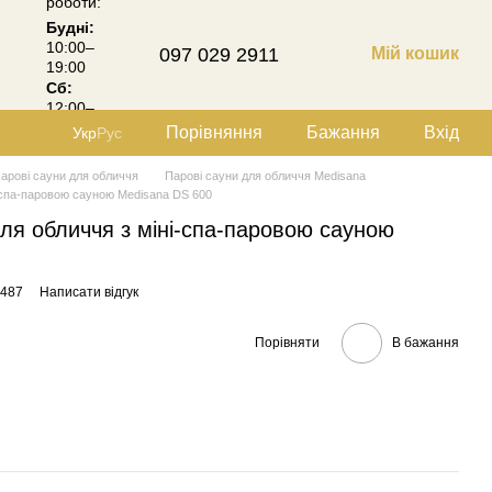
роботи:
Будні:
10:00–
097 029 2911
Мій кошик
19:00
Сб:
12:00–
18:00
Порівняння
Бажання
Вхід
Укр
Рус
арові сауни для обличчя
Парові сауни для обличчя Medisana
і-спа-паровою сауною Medisana DS 600
ля обличчя з міні-спа-паровою сауною
2487
Написати відгук
Порівняти
В бажання