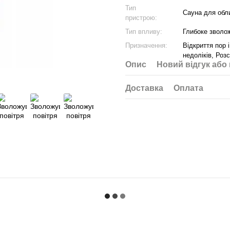
Тип
Сауна для обл
пристрою:
Тип впливу:
Глибоке зволо
Призначення:
Відкриття пор 
недоліків, Ро
Опис
Новий відгук або
Доставка
Оплата