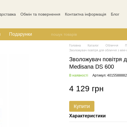
 доставка
Обмін та повернення
Контактна інформація
Блог
Відгуки про магазин
м
Подарунки
Головна
Каталог
Обличчя
П
Зволожувач повітря для обличчя з мін
Зволожувач повітря д
Medisana DS 600
В наявності
Артикул: 401558888
4 129 грн
Купити
Характеристики