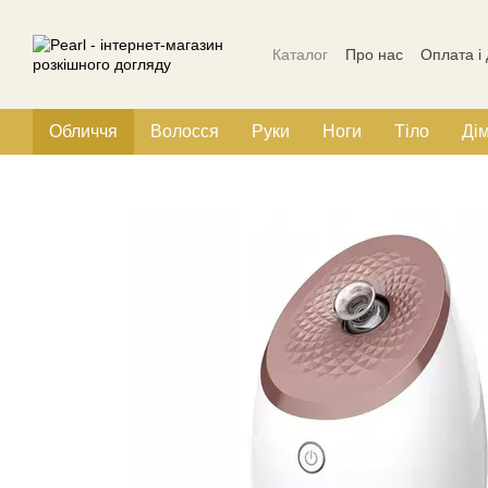
Перейти до основного контенту
Каталог
Про нас
Оплата і
Політика конфіденційності
Обличчя
Волосся
Руки
Ноги
Тіло
Ді