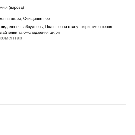
иччя (парова)
ження шкіри, Очищення пор
і видалення забруднень, Поліпшення стану шкіри, зменшення
зслаблення та омолодження шкіри
 коментар