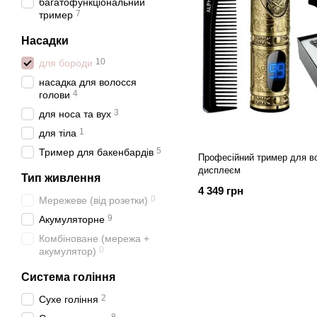
багатофункціональний
7
тример
Насадки
10
для бороди
насадка для волосся
4
голови
3
для носа та вух
1
для тіла
5
Тример для бакенбардів
Професійний тример для во
дисплеєм
Тип живлення
4 349 грн
0
Мережеве (від розетки)
9
Акумуляторне
Комбіноване (мережа +
0
акумулятор)
Система гоління
2
Сухе гоління