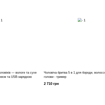
ловіків — вологе та сухе
Чоловіча бритва 5 в 1 для бороди, волосс
плеєм та USB-зарядкою
голови - тример
2 710 грн