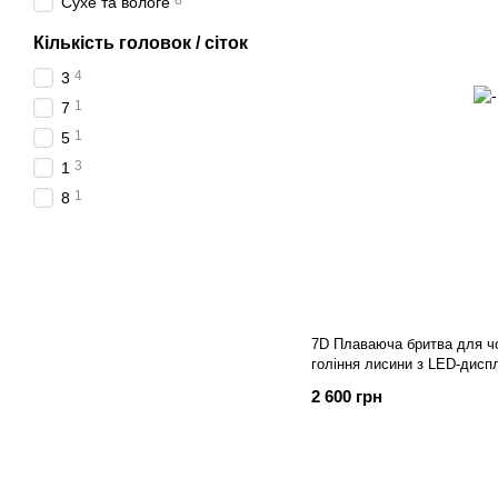
8
Сухе та вологе
Кількість головок / сіток
4
3
1
7
1
5
3
1
1
8
7D Плаваюча бритва для чо
гоління лисини з LED-дис
2 600 грн