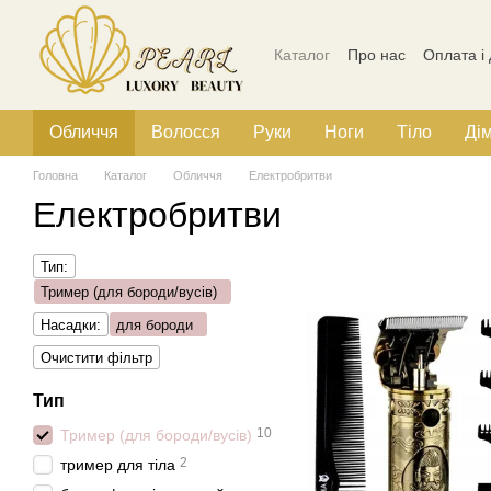
Перейти до основного контенту
Каталог
Про нас
Оплата і
Політика конфіденційності
Обличчя
Волосся
Руки
Ноги
Тіло
Ді
Головна
Каталог
Обличчя
Електробритви
Електробритви
Тип:
Тример (для бороди/вусів)
Насадки:
для бороди
Очистити фільтр
Тип
10
Тример (для бороди/вусів)
2
тример для тіла