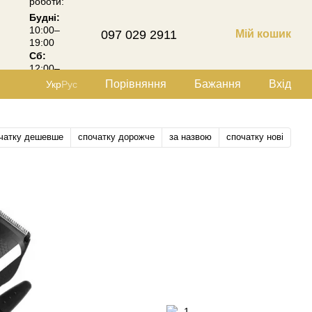
роботи:
Будні:
10:00–
097 029 2911
Мій кошик
19:00
Сб:
12:00–
18:00
Порівняння
Бажання
Вхід
Укр
Рус
чатку дешевше
спочатку дорожче
за назвою
спочатку нові