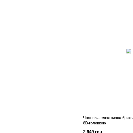
Чоловіча електрична бритв
8D-головкою
2 949 грн