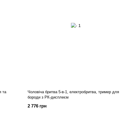
я та
Чоловіча бритва 5-в-1, електробритва, тример для
бороди з РК-дисплеєм
2 776 грн