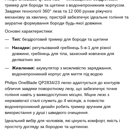
тример для бороди та щетини з водонепроникним корпусом.
Завдяки технології 360° леза та 12 000 рухам ріжучого
механізму за хвилину, пристрій забезпечує ідеальне гоління та
акуратне формування бороди будь-якої довжини.
Основні характеристики:
Тип:
бездротовий тример для бороди та щетини
Насадки:
регульований гребінець 5-в-1 для різної
довжини, гребінець для тіла, захисний ковпачок для
делікатних зон
Живлення:
акумулятор з можливістю заряджання,
водонепроникний корпус для миття під водою
Philips OneBlade QP2834/23 легко адаптується до контурів
обличчя завдяки поворотному лезу, що забезпечує точне
гоління навіть у важкодоступних місцях. Міцне лезо з
нержавіючої сталі служить до 4 місяців, а повністю
водонепроникний дизайн робить тример зручним для
використання у душі і швидкого очищення.
Ідеальний вибір для чоловіків, які цінують комфорт, якість і
простоту догляду за бородою та щетиною.