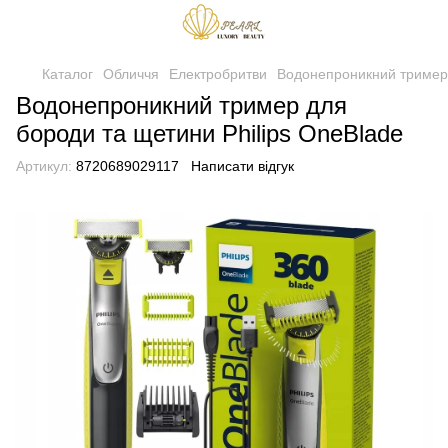
Каталог
Обличчя
Електробритви
Водонепроникний тример 
Водонепроникний тример для
бороди та щетини Philips OneBlade
Артикул:
8720689029117
Написати відгук