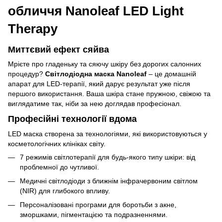
обличчя Nanoleaf LED Light
Therapy
Миттєвий ефект сяйва
Мрієте про гладеньку та сяючу шкіру без дорогих салонних
процедур?
Світлодіодна маска Nanoleaf
– це домашній
апарат для LED-терапії, який дарує результат уже після
першого використання. Ваша шкіра стане пружною, свіжою та
виглядатиме так, ніби за нею доглядав професіонал.
Професійні технології вдома
LED маска створена за технологіями, які використовуються у
косметологічних клініках світу.
7 режимів світлотерапії для будь-якого типу шкіри: від
проблемної до чутливої.
Медичні світлодіоди з ближнім інфрачервоним світлом
(NIR) для глибокого впливу.
Персоналізовані програми для боротьби з акне,
зморшками, пігментацією та подразненнями.