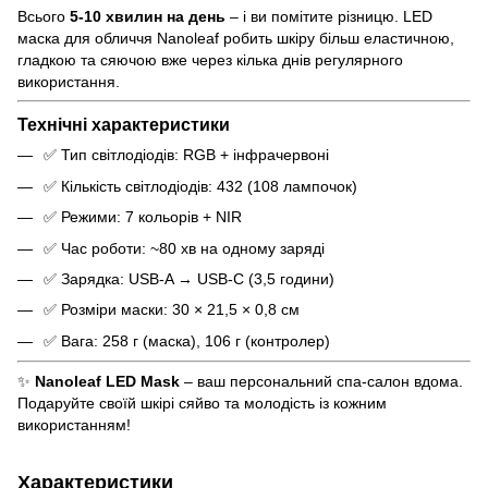
Всього
5-10 хвилин на день
– і ви помітите різницю. LED
маска для обличчя Nanoleaf робить шкіру більш еластичною,
гладкою та сяючою вже через кілька днів регулярного
використання.
Технічні характеристики
✅ Тип світлодіодів: RGB + інфрачервоні
✅ Кількість світлодіодів: 432 (108 лампочок)
✅ Режими: 7 кольорів + NIR
✅ Час роботи: ~80 хв на одному заряді
✅ Зарядка: USB-A → USB-C (3,5 години)
✅ Розміри маски: 30 × 21,5 × 0,8 см
✅ Вага: 258 г (маска), 106 г (контролер)
✨
Nanoleaf LED Mask
– ваш персональний спа-салон вдома.
Подаруйте своїй шкірі сяйво та молодість із кожним
використанням!
Характеристики