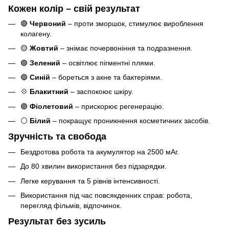
Кожен колір – свій результат
🔴
Червоний
– проти зморшок, стимулює вироблення
колагену.
🟡
Жовтий
– знімає почервоніння та подразнення.
🟢
Зелений
– освітлює пігментні плями.
🔵
Синій
– бореться з акне та бактеріями.
💠
Блакитний
– заспокоює шкіру.
🟣
Фіолетовий
– прискорює регенерацію.
⚪
Білий
– покращує проникнення косметичних засобів.
Зручність та свобода
Бездротова робота та акумулятор на 2500 мАг.
До 80 хвилин використання без підзарядки.
Легке керування та 5 рівнів інтенсивності.
Використання під час повсякденних справ: робота,
перегляд фільмів, відпочинок.
Результат без зусиль