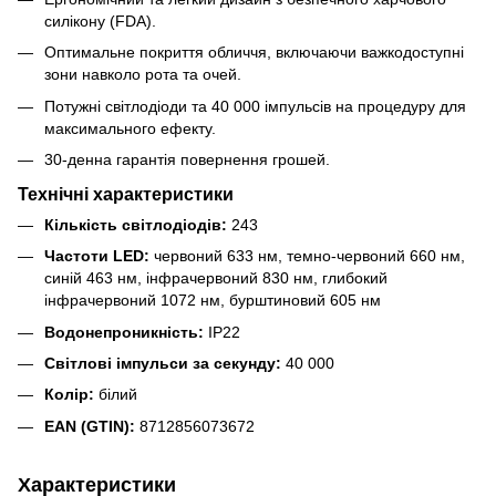
силікону (FDA).
Оптимальне покриття обличчя, включаючи важкодоступні
зони навколо рота та очей.
Потужні світлодіоди та 40 000 імпульсів на процедуру для
максимального ефекту.
30-денна гарантія повернення грошей.
Технічні характеристики
Кількість світлодіодів:
243
Частоти LED:
червоний 633 нм, темно-червоний 660 нм,
синій 463 нм, інфрачервоний 830 нм, глибокий
інфрачервоний 1072 нм, бурштиновий 605 нм
Водонепроникність:
IP22
Світлові імпульси за секунду:
40 000
Колір:
білий
EAN (GTIN):
8712856073672
Характеристики