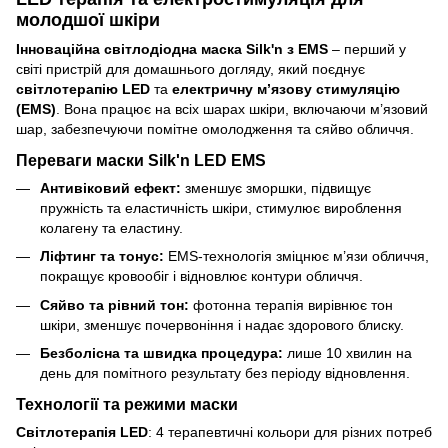
молодшої шкіри
Інноваційна світлодіодна маска Silk'n з EMS
– перший у
світі пристрій для домашнього догляду, який поєднує
світлотерапію LED
та
електричну м’язову стимуляцію
(EMS)
. Вона працює на всіх шарах шкіри, включаючи м’язовий
шар, забезпечуючи помітне омолодження та сяйво обличчя.
Переваги маски Silk'n LED EMS
Антивіковий ефект:
зменшує зморшки, підвищує
пружність та еластичність шкіри, стимулює вироблення
колагену та еластину.
Ліфтинг та тонус:
EMS-технологія зміцнює м’язи обличчя,
покращує кровообіг і відновлює контури обличчя.
Сяйво та рівний тон:
фотонна терапія вирівнює тон
шкіри, зменшує почервоніння і надає здорового блиску.
Безболісна та швидка процедура:
лише 10 хвилин на
день для помітного результату без періоду відновлення.
Технології та режими маски
Світлотерапія LED
: 4 терапевтичні кольори для різних потреб