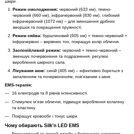
шкіри.
Режим омолодження:
червоний (633 нм), темно-
червоний (660 нм), інфрачервоний (830 нм), глибокий
інфрачервоний (1072 нм) – для зменшення дрібних
зморшок та покращення пружності.
Режим сяйва:
бурштиновий (605 нм) + темно-червоний +
інфрачервоні – вирівнює тон, покращує колір обличчя.
Заспокійливий режим:
червоний + темно-червоний –
зменшує почервоніння та подразнення, регулює
вироблення шкірного сала.
Лікування акне:
синій (405 нм) – ефективно бореться з
запаленням та почервонінням, пов’язаним з акне.
EMS-терапія:
16 електродів та 8 рівнів інтенсивності.
Стимулює м’язи обличчя, підвищує вироблення колагену
та еластину.
Покращує кровообіг і тонус шкіри.
Чому обирають Silk'n LED EMS
Ергономічний та легкий дизайн з безпечного харчового