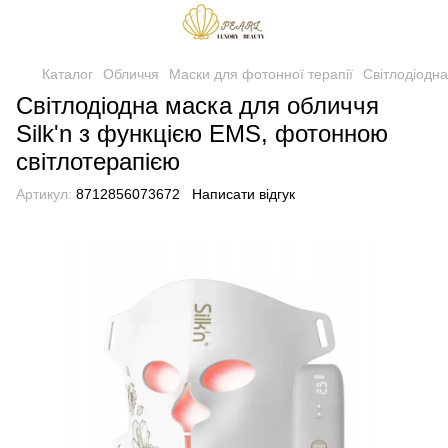
Каталог
Обличчя
Маски для фотонної терапії
Світлодіодна
Світлодіодна маска для обличчя
Silk'n з функцією EMS, фотонною
світлотерапією
Артикул:
8712856073672
Написати відгук