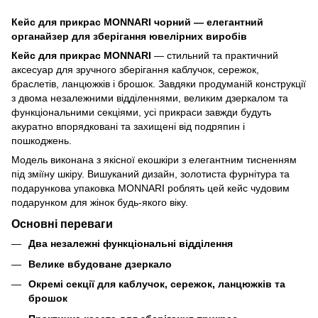
Кейс для прикрас MONNARI чорний — елегантний
органайзер для зберігання ювелірних виробів
Кейс для прикрас MONNARI
— стильний та практичний
аксесуар для зручного зберігання каблучок, сережок,
браслетів, ланцюжків і брошок. Завдяки продуманій конструкції
з двома незалежними відділеннями, великим дзеркалом та
функціональними секціями, усі прикраси завжди будуть
акуратно впорядковані та захищені від подряпин і
пошкоджень.
Модель виконана з якісної екошкіри з елегантним тисненням
під зміїну шкіру. Вишуканий дизайн, золотиста фурнітура та
подарункова упаковка MONNARI роблять цей кейс чудовим
подарунком для жінок будь-якого віку.
Основні переваги
Два незалежні функціональні відділення
Велике вбудоване дзеркало
Окремі секції для каблучок, сережок, ланцюжків та
брошок