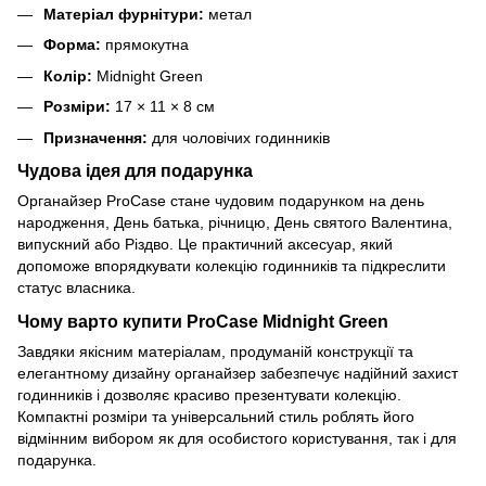
Матеріал фурнітури:
метал
Форма:
прямокутна
Колір:
Midnight Green
Розміри:
17 × 11 × 8 см
Призначення:
для чоловічих годинників
Чудова ідея для подарунка
Органайзер ProCase стане чудовим подарунком на день
народження, День батька, річницю, День святого Валентина,
випускний або Різдво. Це практичний аксесуар, який
допоможе впорядкувати колекцію годинників та підкреслити
статус власника.
Чому варто купити ProCase Midnight Green
Завдяки якісним матеріалам, продуманій конструкції та
елегантному дизайну органайзер забезпечує надійний захист
годинників і дозволяє красиво презентувати колекцію.
Компактні розміри та універсальний стиль роблять його
відмінним вибором як для особистого користування, так і для
подарунка.