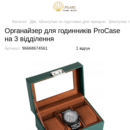
Каталог
Дім
Шкатулки та підставки для прикрас
Шкатулки т
Органайзер для годинників ProCase
на 3 відділення
Артикул:
96668674561
1 відгук